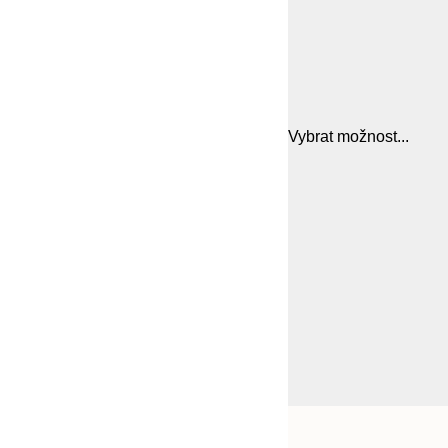
Vybrat možnost...
Frame
21x30 cm