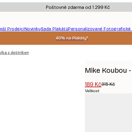
Poštovné zdarma od 1 299 Kč
epší Prodejci
Novinky
Sada Plakátů
Personalizované Fotografické
40% na Plakáty*
lka s deštníkem plakát
Mike Koubou -
189 Kč
315 Kč
Velikost