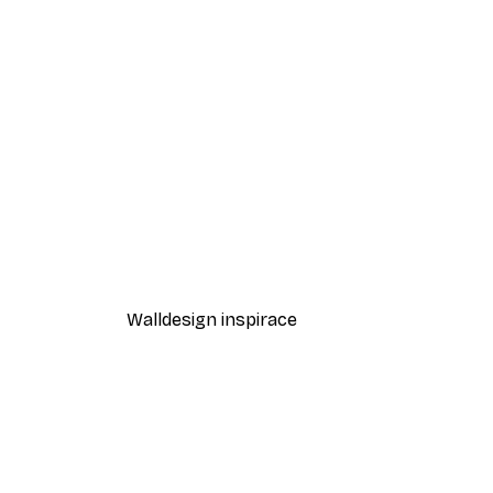
-40%*
Odstíny eukalyptu No1 Plakát
Od 189 Kč
315 Kč
Walldesign inspirace