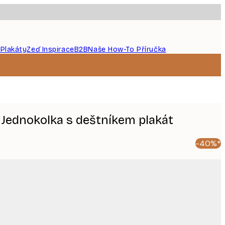
 Plakáty
Zeď Inspirace
B2B
Naše How-To Příručka
 Jednokolka s deštníkem plakát
-40%*