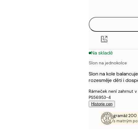
options
30x40 cm
40x50 cm
50x70 cm
Na skladě
70x100 cm
Slon na jednokolce
100x150 cm
Slon na kole balancuje
rozesměje děti i dospě
Rámeček není zahrnut v
PS56953-4
Historie cen
gramáž 200 
s matným p