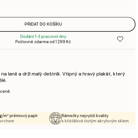
3
287,
4
385,
PŘIDAT DO KOŠÍKU
6
Dodání 1-3 pracovní dny
496,
Poštovné zdarma od 1 299 Kč
8
633,
1 0
1 438,
2 3
 na laně a drží malý deštník. Vtipný a hravý plakát, který
lé.
 ceně.
g/m² prémiový papír
Rámečky nejvyšší kvality
ovrchem
s křišťálově čistým akrylovým sklem.