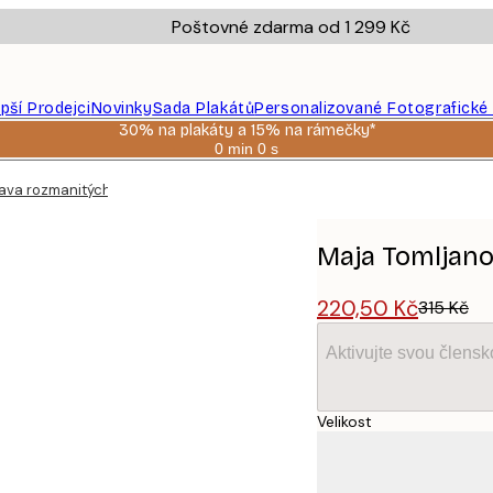
Poštovné zdarma od 1 299 Kč
epší Prodejci
Novinky
Sada Plakátů
Personalizované Fotografické
30% na plakáty a 15% na rámečky*
0 min
0 s
Platné
do:
ava rozmanitých žen Plakát
2026-
08-
06
Maja Tomljano
220,50 Kč
315 Kč
Aktivujte svou člens
Velikost