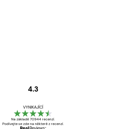
4.3
Recenze
zákazníků
Velmi kvalitní ti
VYNIKAJÍCÍ
Na základě 70944 recenzí.
Podívejte se zde na některé z recenzí.
19 úno