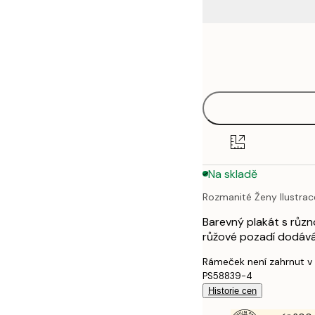
Frame
21x30 cm
options
30x40 cm
40x50 cm
50x50 cm
Na skladě
50x70 cm
Rozmanité Ženy Ilustrac
70x100 cm
Barevný plakát s různ
100x150 cm
růžové pozadí dodává
Rámeček není zahrnut v
PS58839-4
Historie cen