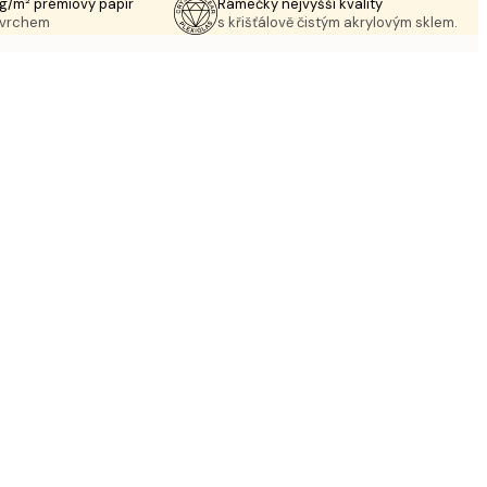
g/m² prémiový papír
Rámečky nejvyšší kvality
ovrchem
s křišťálově čistým akrylovým sklem.