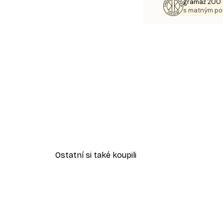
gramáž 200 
s matným p
Ostatní si také koupili