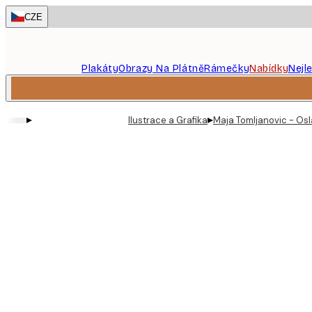
Skip
CZE
to
main
content.
Plakáty
Obrazy Na Plátně
Rámečky
Nabídky
Nejl
▸
▸
Ilustrace a Grafika
Maja Tomljanovic - Osl