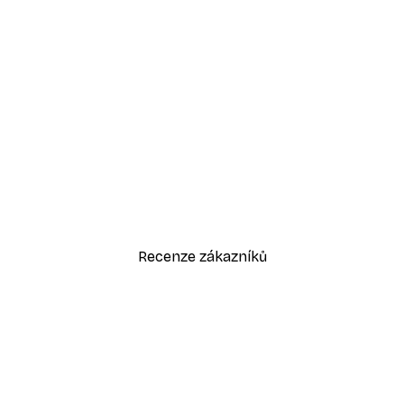
-30%*
Odstíny eukalyptu No1 Plakát
Od 220,50 Kč
315 Kč
Recenze zákazníků
sk