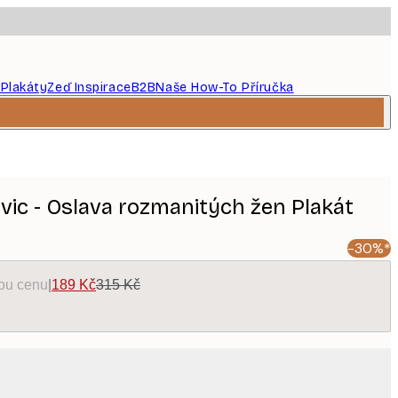
 Plakáty
Zeď Inspirace
B2B
Naše How-To Příručka
vic - Oslava rozmanitých žen Plakát
-30%*
kou cenu
|
189 Kč
315 Kč