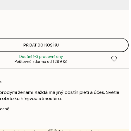
220,
3
335,
4
449,
PŘIDAT DO KOŠÍKU
6
Dodání 1-3 pracovní dny
449,
Poštovné zdarma od 1 299 Kč
6
578,
8
e
739,
1 0
orodými ženami. Každá má jiný odstín pleti a účes. Světle
1 677,
 obrázku hřejivou atmosféru.
2 3
 ceně.