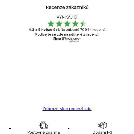
Recenze zákazníků
VYNIKAJÍCÍ
4.3 z 5 hvězdiček
Na základě 70944 recenzí.
Podívejte se zde na některé z recenzí.
Ověřený kupující
Recenze
zákazníků
Velmi kvalitní tisk
19 úno
Hana Š
Zobrazit více recenzí zde
Poštovné zdarma
Dodání 1-3