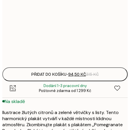
94,
21x30 cm
3
143,
30x40 cm
4
248,
50x70 cm
8
Frame
options
PŘIDAT DO KOŠÍKU
-
94,50 KČ
315 KČ
Dodání 1-3 pracovní dny
Poštovné zdarma od 1 299 Kč
Na skladě
Ilustrace žlutých citronů a zelené větvičky s listy. Tento
harmonický plakát vytváří v každé místnosti klidnou
atmosféru. Zkombinujte plakát s plakátem „Pomegranate