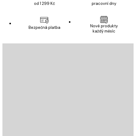
od 1 299 Kč
pracovní dny
Nové produkty
Bezpečná platba
každý měsíc
E-mail
ODESLAT
Obchod
Poster Store
Zákaznický servis