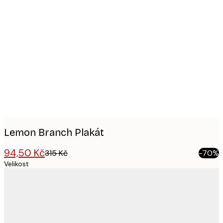
Product
images
Lemon Branch Plakát
94,50 Kč
315 Kč
-70%
Velikost