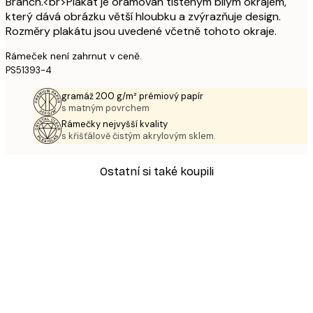
Branch.<br>Plakát je orámován tištěným bílým okrajem,
který dává obrázku větší hloubku a zvýrazňuje design.
Rozměry plakátu jsou uvedené včetně tohoto okraje.
Rámeček není zahrnut v ceně.
PS51393-4
gramáž 200 g/m² prémiový papír
s matným povrchem
Rámečky nejvyšší kvality
s křišťálově čistým akrylovým sklem.
Ostatní si také koupili