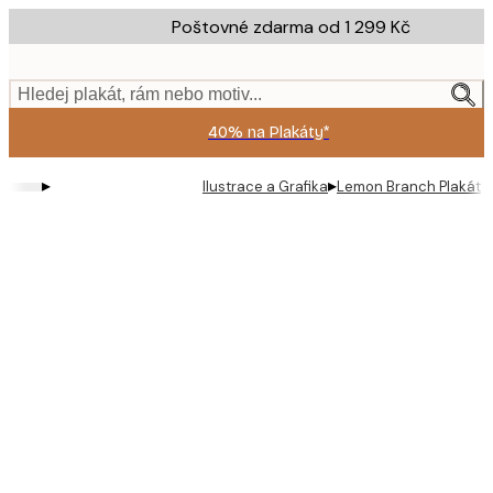
Skip
Poštovné zdarma od 1 299 Kč
to
main
content.
Hledej plakát, rám nebo motiv...
40% na Plakáty*
▸
▸
Ilustrace a Grafika
Lemon Branch Plakát