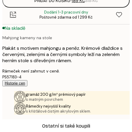
PŘIDAT DO KOŠÍKU
-
189 KČ
315 KČ
Dodání 1-3 pracovní dny
Poštovné zdarma od 1 299 Kč
Na skladě
Mahjong kameny na stole
Plakát s motivem mahjongu a peněz. Krémové dlaždice s
červenými, zelenými a černými symboly leží na zeleném
herním stole s dřevěným rámem.
Rámeček není zahrnut v ceně.
PS57183-4
Historie cen
gramáž 200 g/m² prémiový papír
s matným povrchem
Rámečky nejvyšší kvality
s křišťálově čistým akrylovým sklem.
Ostatní si také koupili