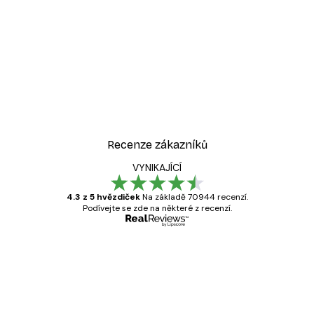
Recenze zákazníků
VYNIKAJÍCÍ
4.3 z 5 hvězdiček
Na základě 70944 recenzí.
Podívejte se zde na některé z recenzí.
Ověřený kupující
Recenze
zákazníků
Velmi kvalitní tisk