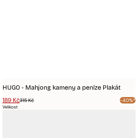
Product
images
HUGO - Mahjong kameny a peníze Plakát
189 Kč
315 Kč
-40%*
Velikost