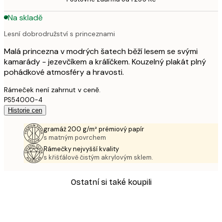
Na skladě
Lesní dobrodružství s princeznami
Malá princezna v modrých šatech běží lesem se svými
kamarády - jezevčíkem a králíčkem. Kouzelný plakát plný
pohádkové atmosféry a hravosti.
Rámeček není zahrnut v ceně.
PS54000-4
Historie cen
gramáž 200 g/m² prémiový papír
s matným povrchem
Rámečky nejvyšší kvality
s křišťálově čistým akrylovým sklem.
Ostatní si také koupili