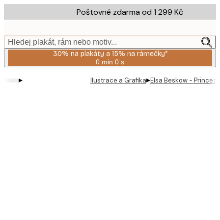
Skip
Poštovné zdarma od 1 299 Kč
to
main
content.
Hledej plakát, rám nebo motiv...
30% na plakáty a 15% na rámečky*
0 min
0 s
Platné
do:
▸
▸
Ilustrace a Grafika
Elsa Beskow - Princezn
2026-
08-
06