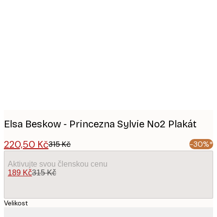
Product
images
Elsa Beskow - Princezna Sylvie No2 Plakát
220,50 Kč
315 Kč
-30%*
Aktivujte svou členskou cenu
189 Kč
315 Kč
Velikost