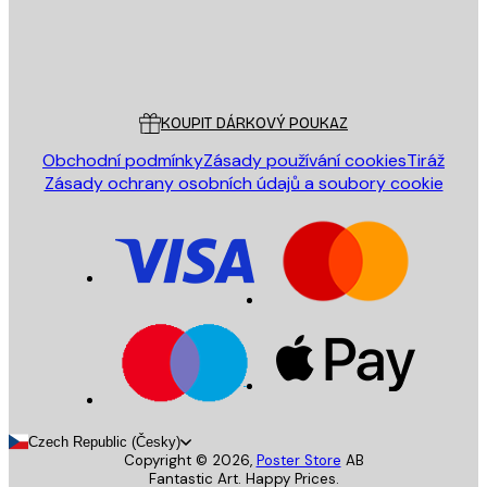
Obchod
Poster Store
Zákaznický servis
KOUPIT DÁRKOVÝ POUKAZ
Obchodní podmínky
Zásady používání cookies
Tiráž
Zásady ochrany osobních údajů a soubory cookie
Czech Republic (Česky)
Copyright ©
2026
,
Poster Store
AB
Fantastic Art. Happy Prices.