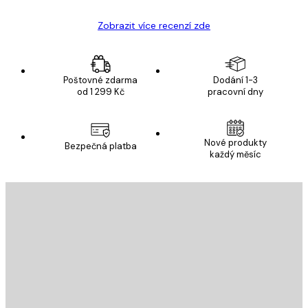
Zobrazit více recenzí zde
Poštovné zdarma
Dodání 1-3
od 1 299 Kč
pracovní dny
Nové produkty
Bezpečná platba
každý měsíc
E-mail
ODESLAT