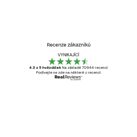
Recenze zákazníků
VYNIKAJÍCÍ
4.3 z 5 hvězdiček
Na základě 70944 recenzí.
Podívejte se zde na některé z recenzí.
Ověřený kupující
Recenze
zákazníků
Velmi kvalitní tisk
19 úno
Hana Š