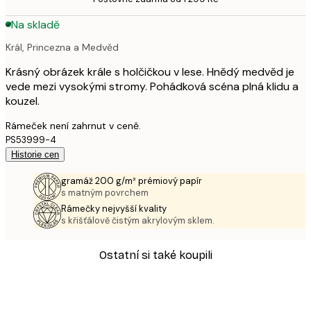
Na skladě
Král, Princezna a Medvěd
Krásný obrázek krále s holčičkou v lese. Hnědý medvěd je
vede mezi vysokými stromy. Pohádková scéna plná klidu a
kouzel.
Rámeček není zahrnut v ceně.
PS53999-4
Historie cen
gramáž 200 g/m² prémiový papír
s matným povrchem
Rámečky nejvyšší kvality
s křišťálově čistým akrylovým sklem.
Ostatní si také koupili