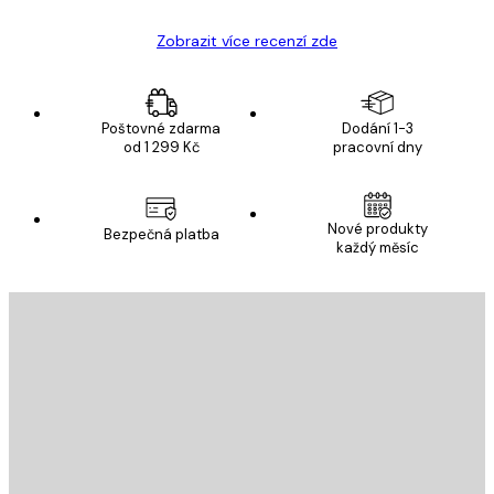
Zobrazit více recenzí zde
Poštovné zdarma
Dodání 1-3
od 1 299 Kč
pracovní dny
Nové produkty
Bezpečná platba
každý měsíc
E-mail
ODESLAT