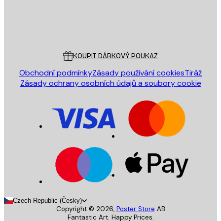
Obchod
Poster Store
Zákaznický servis
KOUPIT DÁRKOVÝ POUKAZ
Obchodní podmínky
Zásady používání cookies
Tiráž
Zásady ochrany osobních údajů a soubory cookie
Czech Republic (Česky)
Copyright ©
2026
,
Poster Store
AB
Fantastic Art. Happy Prices.