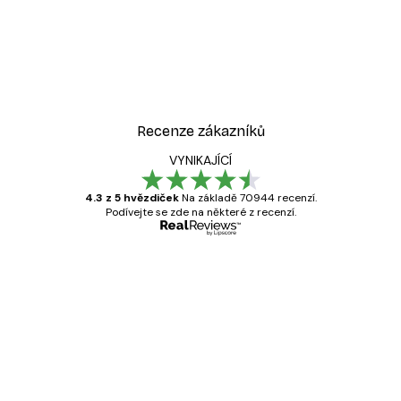
Recenze zákazníků
VYNIKAJÍCÍ
4.3 z 5 hvězdiček
Na základě 70944 recenzí.
Podívejte se zde na některé z recenzí.
Ověřený kupující
Recenze
zákazníků
Velmi kvalitní tisk
19 úno
Hana Š