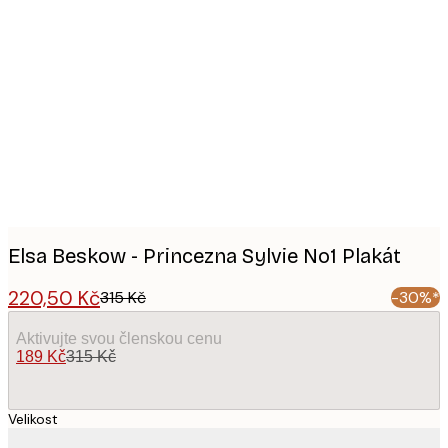
Product
images
Elsa Beskow - Princezna Sylvie No1 Plakát
220,50 Kč
315 Kč
-30%*
Aktivujte svou členskou cenu
189 Kč
315 Kč
Velikost