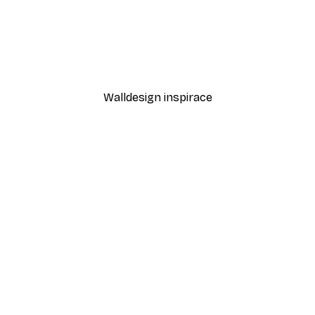
-30%*
nce Plakát
Moře sedmikrásek Plakát
Od 220,50 Kč
315 Kč
Walldesign inspirace