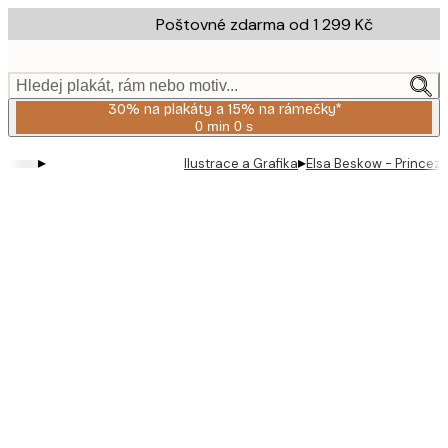
Skip
Poštovné zdarma od 1 299 Kč
to
main
content.
Hledej plakát, rám nebo motiv...
30% na plakáty a 15% na rámečky*
0 min
0 s
Platné
do:
▸
▸
Ilustrace a Grafika
Elsa Beskow - Princezn
2026-
08-
06