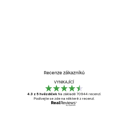
-30%*
ý plakát
Žena v kabrioletu plakát
Od 228,20 Kč
326 Kč
Recenze zákazníků
VYNIKAJÍCÍ
4.3 z 5 hvězdiček
Na základě 70944 recenzí.
Podívejte se zde na některé z recenzí.
Ověřený kupující
Recenze
zákazníků