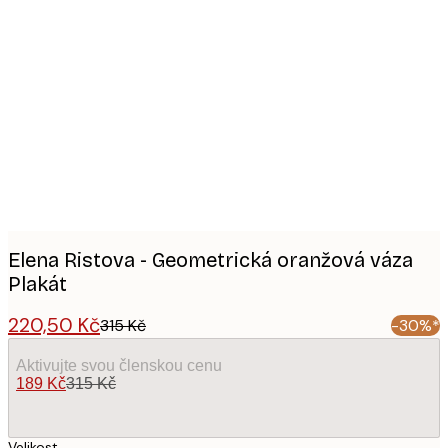
Product
images
Elena Ristova - Geometrická oranžová váza
Plakát
220,50 Kč
315 Kč
-30%*
Aktivujte svou členskou cenu
189 Kč
315 Kč
Velikost