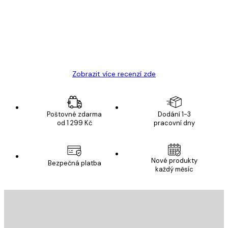
Velmi kvalitní tisk
19 úno
Hana Š
Zobrazit více recenzí zde
Poštovné zdarma
Dodání 1-3
od 1 299 Kč
pracovní dny
Nové produkty
Bezpečná platba
každý měsíc