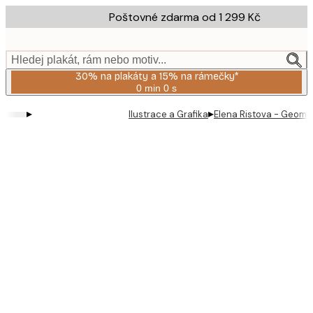
Skip
Poštovné zdarma od 1 299 Kč
to
main
content.
Hledej plakát, rám nebo motiv...
30% na plakáty a 15% na rámečky*
0 min
0 s
Platné
do:
▸
▸
Ilustrace a Grafika
Elena Ristova - Geome
2026-
08-
06