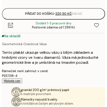
options
PŘIDAT DO KOŠÍKU
-
220,50 KČ
315 KČ
Dodání 1-3 pracovní dny
Poštovné zdarma od 1 299 Kč
Na skladě
Geometrická Oranžová Váza
Tento plakát ukazuje velkou vázu s bílým základem a
hnědými vzory ve tvaru diamantů. Váza má jednoduché
geometrické linie a je umístěná na tmavém pozadí.
Rámeček není zahrnut v ceně.
PS57318-4
Historie cen
gramáž 200 g/m² prémiový papír
s matným povrchem
Rámečky nejvyšší kvality
s křišťálově čistým akrylovým sklem.