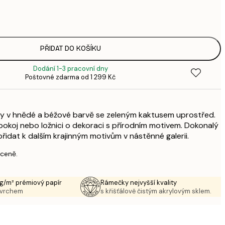
94,
3
143,
4
248,
PŘIDAT DO KOŠÍKU
8
Dodání 1-3 pracovní dny
Poštovné zdarma od 1 299 Kč
ajiny v hnědé a béžové barvě se zeleným kaktusem uprostřed.
pokoj nebo ložnici o dekoraci s přírodním motivem. Dokonalý
řidat k dalším krajinným motivům v nástěnné galerii.
 ceně.
g/m² prémiový papír
Rámečky nejvyšší kvality
ovrchem
s křišťálově čistým akrylovým sklem.