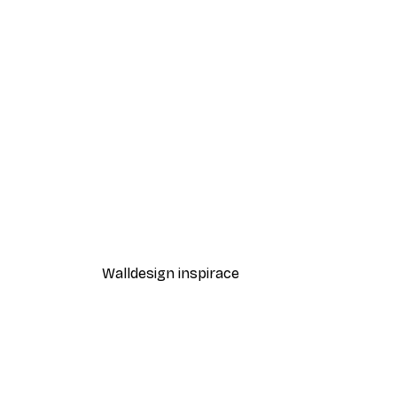
-40%*
Mezi písečnými dunami Plakát
Od 189 Kč
315 Kč
Walldesign inspirace