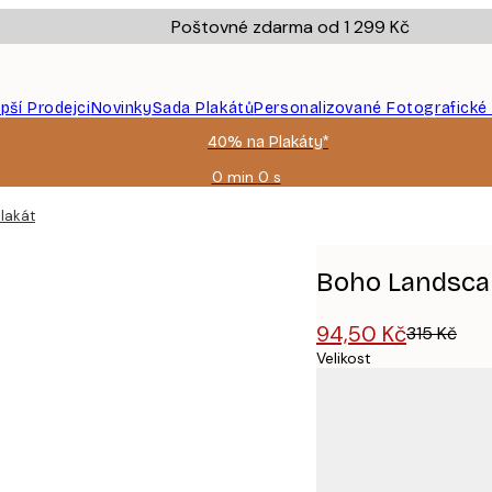
Poštovné zdarma od 1 299 Kč
epší Prodejci
Novinky
Sada Plakátů
Personalizované Fotografické
40% na Plakáty*
0 min
0 s
Platné
do:
lakát
2026-
08-
09
Boho Landsca
94,50 Kč
315 Kč
Velikost