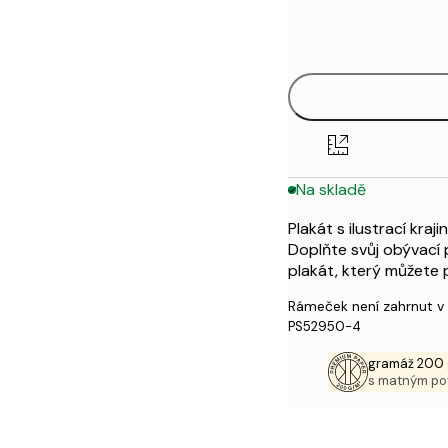
Frame
21x30 cm
options
30x40 cm
50x70 cm
Na skladě
Plakát s ilustrací kr
Doplňte svůj obývací 
plakát, který můžete p
Rámeček není zahrnut v
PS52950-4
gramáž 200 
s matným p