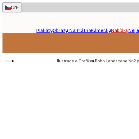
Skip
CZE
to
main
content.
Plakáty
Obrazy Na Plátně
Rámečky
Nabídky
Nejl
▸
▸
Ilustrace a Grafika
Boho Landscape No2 p