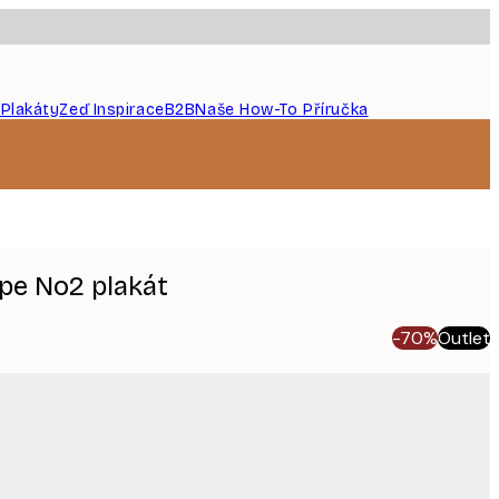
 Plakáty
Zeď Inspirace
B2B
Naše How-To Příručka
pe No2 plakát
-70%
Outlet