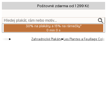
Skip
Poštovné zdarma od 1 299 Kč
to
main
content.
Hledej plakát, rám nebo motiv...
30% na plakáty a 15% na rámečky*
0 min
0 s
Platné
do:
▸
▸
Zahradnické Plakáty
Les Plantes a Feuillage Color
2026-
08-
06