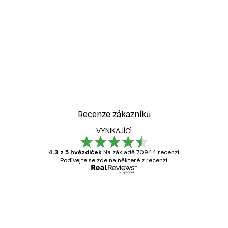
-30%*
Odstíny eukalyptu No1 Pl
Od 220,50 Kč
315 Kč
Recenze zákazníků
VYNIKAJÍCÍ
4.3 z 5 hvězdiček
Na základě 70944 recenzí.
Podívejte se zde na některé z recenzí.
Ověřený kupující
Recenze
zákazníků
Velmi kvalitní tisk