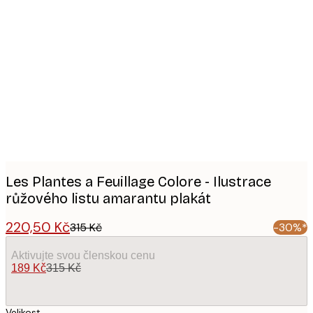
Product
images
Les Plantes a Feuillage Colore - Ilustrace
růžového listu amarantu plakát
220,50 Kč
315 Kč
-30%*
Aktivujte svou členskou cenu
189 Kč
315 Kč
Velikost