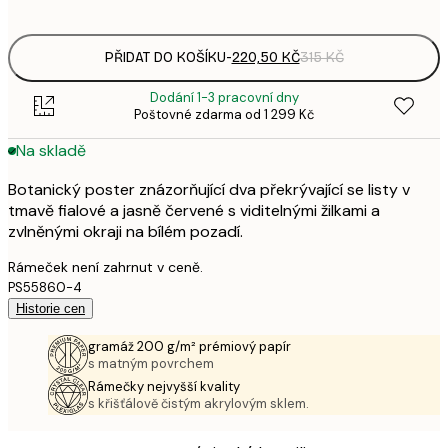
options
PŘIDAT DO KOŠÍKU
-
220,50 KČ
315 KČ
Dodání 1-3 pracovní dny
Poštovné zdarma od 1 299 Kč
Na skladě
Botanický poster znázorňující dva překrývající se listy v
tmavě fialové a jasně červené s viditelnými žilkami a
zvlněnými okraji na bílém pozadí.
Rámeček není zahrnut v ceně.
PS55860-4
Historie cen
gramáž 200 g/m² prémiový papír
s matným povrchem
Rámečky nejvyšší kvality
s křišťálově čistým akrylovým sklem.