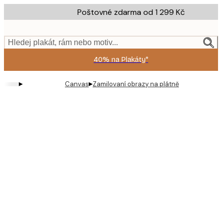
Skip
Poštovné zdarma od 1 299 Kč
to
main
content.
Hledej plakát, rám nebo motiv...
40% na Plakáty*
▸
▸
Canvas
Zamilovaní obrazy na plátně