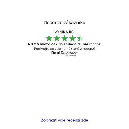
Recenze zákazníků
VYNIKAJÍCÍ
4.3 z 5 hvězdiček
Na základě 70944 recenzí.
Podívejte se zde na některé z recenzí.
Ověřený kupující
Recenze
zákazníků
Velmi kvalitní tisk
19 úno
Hana Š
Zobrazit více recenzí zde