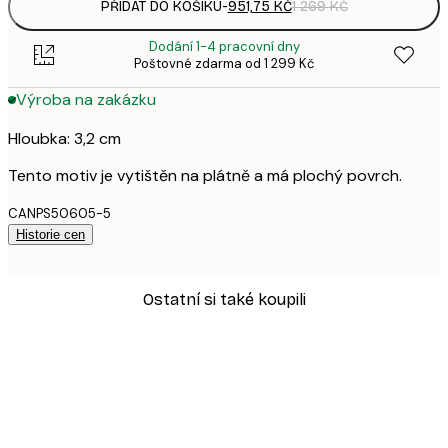
PŘIDAT DO KOŠÍKU
-
951,75 KČ
1 269 KČ
Dodání 1-4 pracovní dny
Poštovné zdarma od 1 299 Kč
Výroba na zakázku
Hloubka: 3,2 cm
Tento motiv je vytištěn na plátně a má plochý povrch.
CANPS50605-5
Historie cen
Ostatní si také koupili