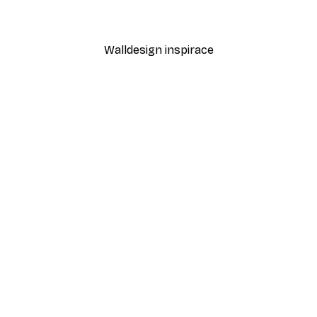
Od 189 Kč
315 Kč
Walldesign inspirace