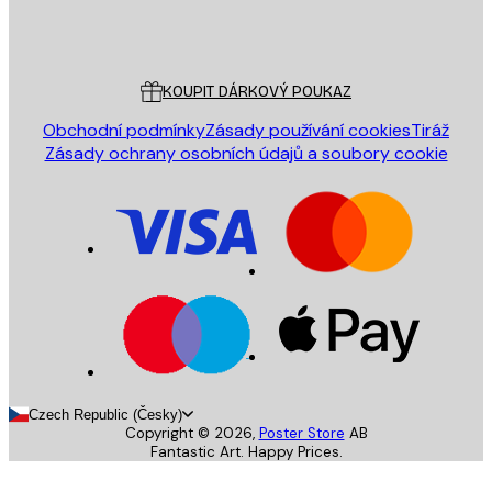
Obchod
Poster Store
Zákaznický servis
KOUPIT DÁRKOVÝ POUKAZ
Obchodní podmínky
Zásady používání cookies
Tiráž
Zásady ochrany osobních údajů a soubory cookie
Czech Republic (Česky)
Copyright ©
2026
,
Poster Store
AB
Fantastic Art. Happy Prices.