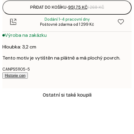
PŘIDAT DO KOŠÍKU
-
951,75 KČ
1 269 KČ
Dodání 1-4 pracovní dny
Poštovné zdarma od 1 299 Kč
Výroba na zakázku
Hloubka: 3,2 cm
Tento motiv je vytištěn na plátně a má plochý povrch.
CANPS51105-5
Historie cen
Ostatní si také koupili