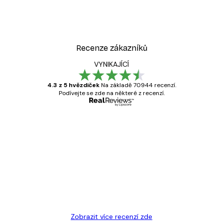
Recenze zákazníků
VYNIKAJÍCÍ
4.3 z 5 hvězdiček
Na základě 70944 recenzí.
Podívejte se zde na některé z recenzí.
Ověřený kupující
Recenze
zákazníků
Velmi kvalitní tisk
19 úno
Hana Š
Zobrazit více recenzí zde