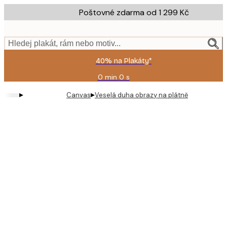
Skip
Poštovné zdarma od 1 299 Kč
to
main
content.
Hledej plakát, rám nebo motiv...
40% na Plakáty*
0 min
0 s
Platné
do:
▸
▸
Canvas
Veselá duha obrazy na plátně
2026-
08-
09