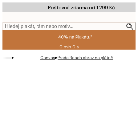
Skip
Poštovné zdarma od 1 299 Kč
to
main
content.
Hledej plakát, rám nebo motiv...
40% na Plakáty*
0 min
0 s
Platné
do:
▸
▸
Canvas
Prada Beach obraz na plátně
2026-
08-
09