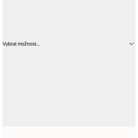
Vybrat možnost...
951,