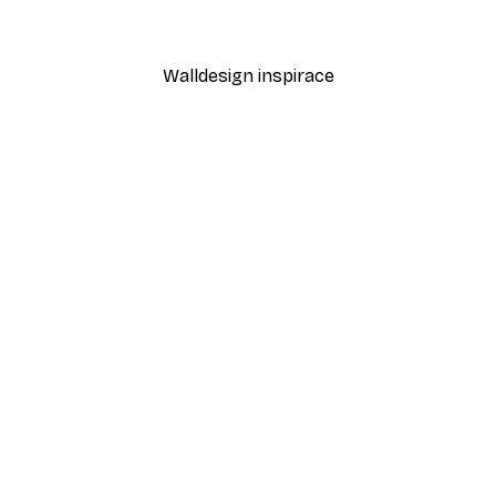
Od 189 Kč
315 Kč
Walldesign inspirace