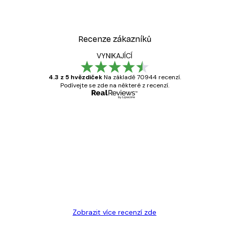
Recenze zákazníků
VYNIKAJÍCÍ
4.3 z 5 hvězdiček
Na základě 70944 recenzí.
Podívejte se zde na některé z recenzí.
Ověřený kupující
Recenze
zákazníků
Velmi kvalitní tisk
19 úno
Hana Š
Zobrazit více recenzí zde