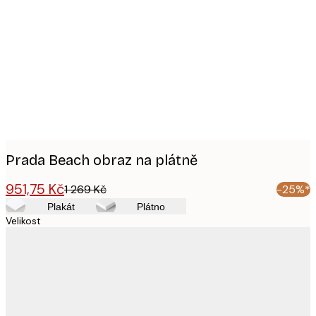
Product
images
Prada Beach obraz na plátně
951,75 Kč
1 269 Kč
-25%*
Plakát
Plátno
Velikost