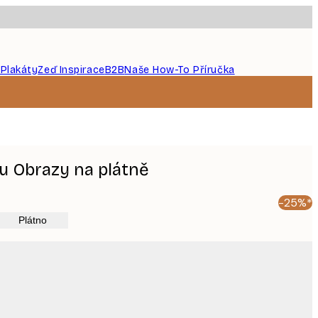
 Plakáty
Zeď Inspirace
B2B
Naše How-To Příručka
u Obrazy na plátně
-25%*
Plátno