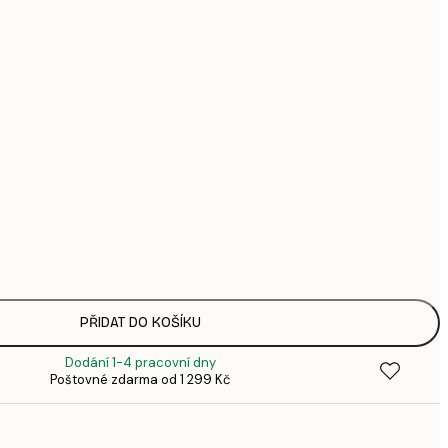
951,
1 2
1 724,
2 2
3 074,
4 0
Bez rámu
PŘIDAT DO KOŠÍKU
Dodání 1-4 pracovní dny
Poštovné zdarma od 1 299 Kč