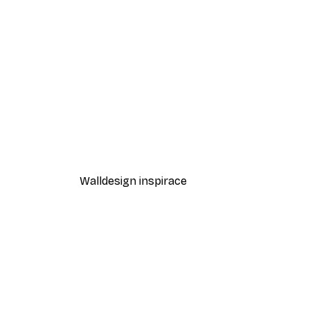
-40%*
Cesta při západu slunce Plaká
Od 189 Kč
315 Kč
Walldesign inspirace