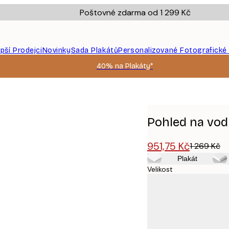
Poštovné zdarma od 1 299 Kč
epší Prodejci
Novinky
Sada Plakátů
Personalizované Fotografické
40% na Plakáty*
Pohled na vod
951,75 Kč
1 269 Kč
Plakát
Velikost