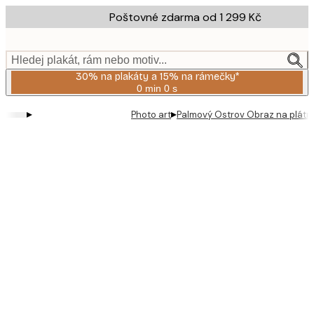
Skip
Poštovné zdarma od 1 299 Kč
to
main
content.
Hledej plakát, rám nebo motiv...
30% na plakáty a 15% na rámečky*
0 min
0 s
Platné
do:
▸
▸
Photo art
Palmový Ostrov Obraz na plátn
2026-
08-
06
Product