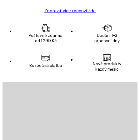
Zobrazit více recenzí zde
Poštovné zdarma
Dodání 1-3
od 1 299 Kč
pracovní dny
Nové produkty
Bezpečná platba
každý měsíc
E-mail
ODESLAT