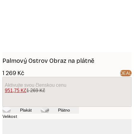
images
Palmový Ostrov Obraz na plátně
1 269 Kč
DEAL
Aktivujte svou členskou cenu
951,75 Kč
1 269 Kč
Plakát
Plátno
Velikost