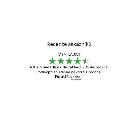
-30%*
Odstíny eukalyptu No1 Pl
Od 220,50 Kč
315 Kč
Recenze zákazníků
VYNIKAJÍCÍ
4.3 z 5 hvězdiček
Na základě 70944 recenzí.
Podívejte se zde na některé z recenzí.
Ověřený kupující
Recenze
zákazníků
Velmi kvalitní tisk
19 úno
Hana Š