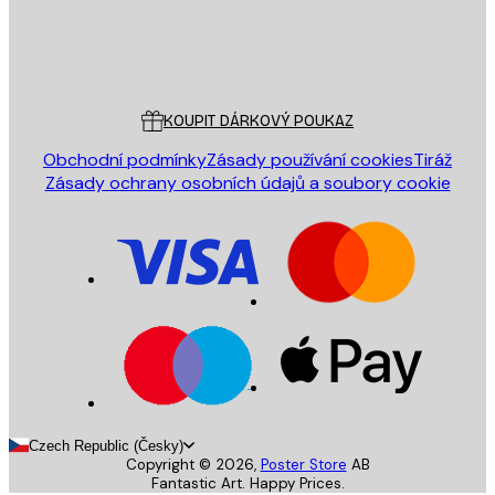
Obchod
Poster Store
Zákaznický servis
KOUPIT DÁRKOVÝ POUKAZ
Obchodní podmínky
Zásady používání cookies
Tiráž
Zásady ochrany osobních údajů a soubory cookie
Czech Republic (Česky)
Copyright ©
2026
,
Poster Store
AB
Fantastic Art. Happy Prices.