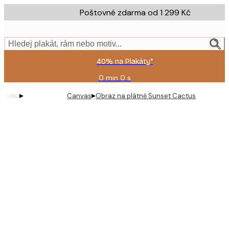
Skip
Poštovné zdarma od 1 299 Kč
to
main
content.
Hledej plakát, rám nebo motiv...
40% na Plakáty*
0 min
0 s
Platné
do:
▸
▸
Canvas
Obraz na plátně Sunset Cactus
2026-
08-
09