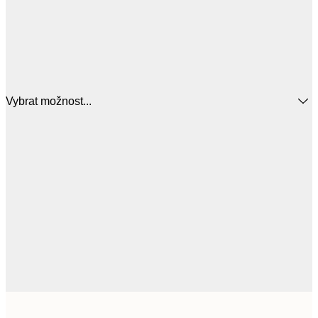
Vybrat možnost...
951,