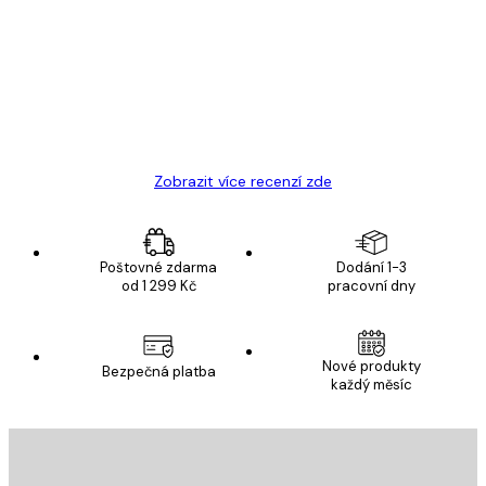
zákazníků
Velmi kvalitní tisk
19 úno
Hana Š
Zobrazit více recenzí zde
Poštovné zdarma
Dodání 1-3
od 1 299 Kč
pracovní dny
Nové produkty
Bezpečná platba
každý měsíc