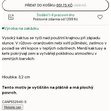
PŘIDAT DO KOŠÍKU
-
951,75 KČ
1 269 KČ
Dodání 1-4 pracovní dny
Poštovné zdarma od 1 299 Kč
Výroba na zakázku
Vysoký kaktus se tyčí nad pouštní krajinou při západu
slunce. V růžovo-oranžovém nebi svítí půlměsíc, zatímco v
pozadí se vlní kopce v teplých odstínech. Menší kaktusy a
keře pokrývají zem a vytvářejí poklidnou atmosféru v
zemitých barvách.
Hloubka: 3,2 cm
Tento motiv je vytištěn na plátně a má plochý
povrch.
CANPS52945-5
Historie cen