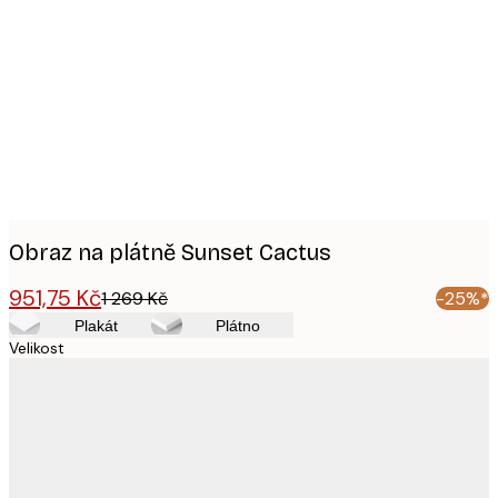
Product
images
Obraz na plátně Sunset Cactus
951,75 Kč
1 269 Kč
-25%*
Plakát
Plátno
Velikost