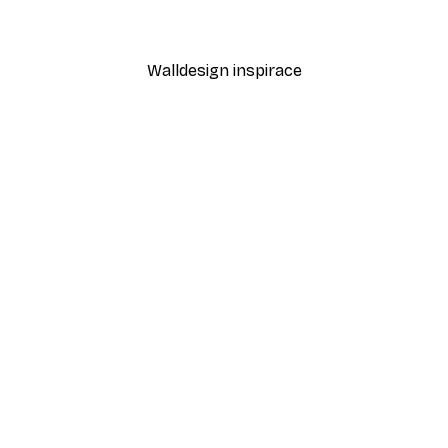
Od 189 Kč
315 Kč
Walldesign inspirace