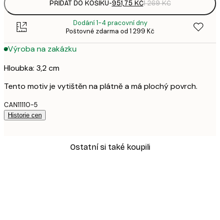
PŘIDAT DO KOŠÍKU
-
951,75 KČ
1 269 KČ
Dodání 1-4 pracovní dny
Poštovné zdarma od 1 299 Kč
Výroba na zakázku
Hloubka: 3,2 cm
Tento motiv je vytištěn na plátně a má plochý povrch.
CAN11110-5
Historie cen
Ostatní si také koupili