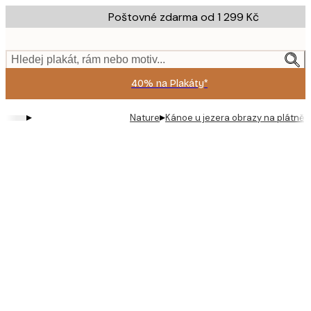
Skip
Poštovné zdarma od 1 299 Kč
to
main
content.
Hledej plakát, rám nebo motiv...
40% na Plakáty*
▸
▸
Nature
Kánoe u jezera obrazy na plátně