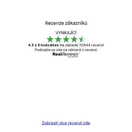
Recenze zákazníků
VYNIKAJÍCÍ
4.3 z 5 hvězdiček
Na základě 70944 recenzí.
Podívejte se zde na některé z recenzí.
Ověřený kupující
Recenze
zákazníků
Velmi kvalitní tisk
19 úno
Hana Š
Zobrazit více recenzí zde