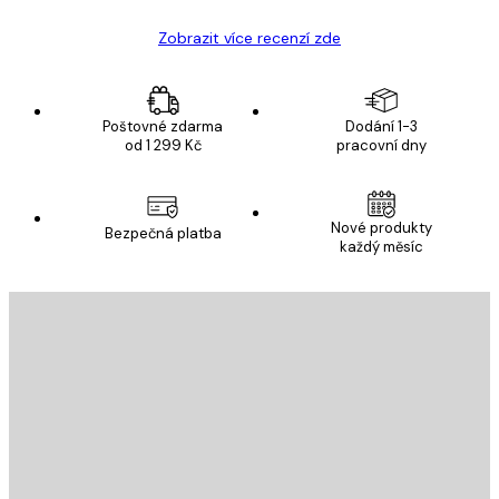
Zobrazit více recenzí zde
Poštovné zdarma
Dodání 1-3
od 1 299 Kč
pracovní dny
Nové produkty
Bezpečná platba
každý měsíc
E-mail
ODESLAT