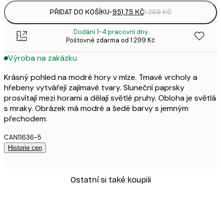
PŘIDAT DO KOŠÍKU
-
951,75 KČ
1 269 KČ
Dodání 1-4 pracovní dny
Poštovné zdarma od 1 299 Kč
Výroba na zakázku
Krásný pohled na modré hory v mlze. Tmavé vrcholy a
hřebeny vytvářejí zajímavé tvary. Sluneční paprsky
prosvítají mezi horami a dělají světlé pruhy. Obloha je světlá
s mraky. Obrázek má modré a šedé barvy s jemným
přechodem.
CAN11636-5
Historie cen
Ostatní si také koupili