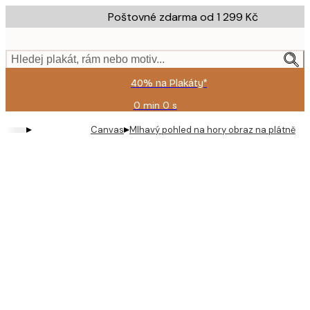
Skip
Poštovné zdarma od 1 299 Kč
to
main
content.
Hledej plakát, rám nebo motiv...
40% na Plakáty*
0 min
0 s
Platné
do:
▸
▸
Canvas
Mlhavý pohled na hory obraz na plátně
2026-
08-
09