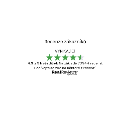
Recenze zákazníků
VYNIKAJÍCÍ
4.3 z 5 hvězdiček
Na základě 70944 recenzí.
Podívejte se zde na některé z recenzí.
Ověřený kupující
Recenze
zákazníků
Velmi kvalitní tisk
19 úno
Hana Š