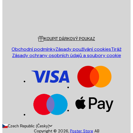
Obchod
Poster Store
Zákaznický servis
KOUPIT DÁRKOVÝ POUKAZ
Obchodní podmínky
Zásady používání cookies
Tiráž
Zásady ochrany osobních údajů a soubory cookie
Czech Republic (Česky)
Copyright ©
2026
,
Poster Store
AB