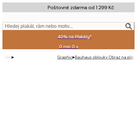
Skip
Poštovné zdarma od 1 299 Kč
to
main
content.
Hledej plakát, rám nebo motiv...
40% na Plakáty*
0 min
0 s
Platné
do:
▸
▸
Graphic
Bauhaus oblouky Obraz na plát
2026-
08-
09