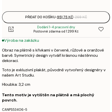
Bez rámu
PŘIDAT DO KOŠÍKU
-
951,75 KČ
1 269 KČ
Dodání 1-4 pracovní dny
Poštovné zdarma od 1 299 Kč
Výroba na zakázku
Obraz na plátně s křivkami v červené, růžové a oranžové
barvě. Symetrický design vytváří krásnou nástěnnou
dekoraci.
Toto je exkluzivní plakát, původně vytvořený designéry v
našem Art Studiu.
Hloubka: 3,2 cm
Tento motiv je vytištěn na plátně a má plochý
povrch.
CANPS53406-5