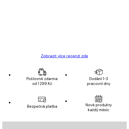
Ověřený kupující
Recenze
zákazníků
Velmi kvalitní tisk
19 úno
Hana Š
Zobrazit více recenzí zde
Poštovné zdarma
Dodání 1-3
od 1 299 Kč
pracovní dny
Nové produkty
Bezpečná platba
každý měsíc