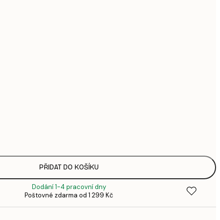
951,
1 2
1 724,
2 2
Bez rámu
PŘIDAT DO KOŠÍKU
Dodání 1-4 pracovní dny
Poštovné zdarma od 1 299 Kč