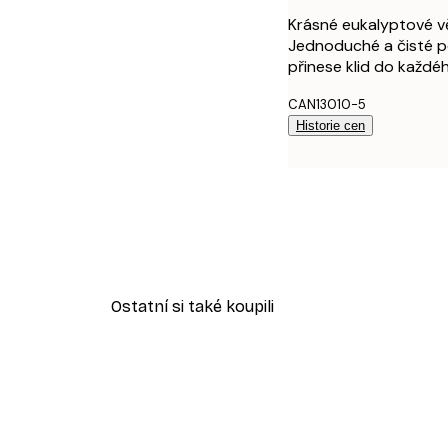
Krásné eukalyptové vě
Jednoduché a čisté po
přinese klid do každé
CAN13010-5
Historie cen
Ostatní si také koupili