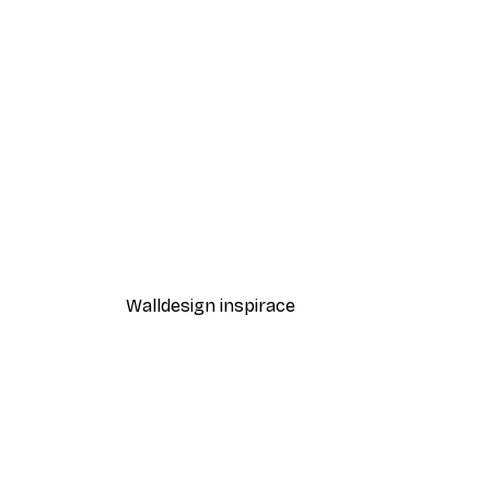
-40%*
Kvetoucí strom Plakát
Od 189 Kč
315 Kč
Walldesign inspirace