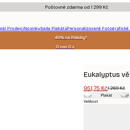
Poštovné zdarma od 1 299 Kč
epší Prodejci
Novinky
Sada Plakátů
Personalizované Fotografické
40% na Plakáty*
0 min
0 s
Platné
do:
2026-
08-
09
Eukalyptus vě
951,75 Kč
1 269 Kč
Plakát
Velikost