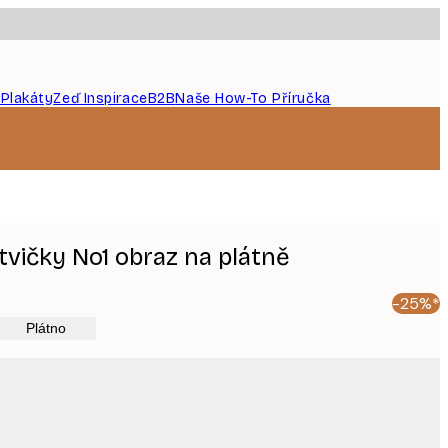
 Plakáty
Zeď Inspirace
B2B
Naše How-To Příručka
tvičky No1 obraz na plátně
-25%*
Plátno