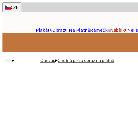
Skip
CZE
to
main
content.
Plakáty
Obrazy Na Plátně
Rámečky
Nabídky
Nejl
▸
▸
Canvas
Chutná pizza obraz na plátně