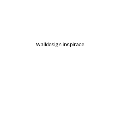
-40%*
Cesta k oceánu Plakát
Od 189 Kč
315 Kč
Walldesign inspirace