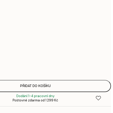
951,
1 2
1 724,
2 2
3 074,
4 0
Bez rámu
PŘIDAT DO KOŠÍKU
Dodání 1-4 pracovní dny
Poštovné zdarma od 1 299 Kč