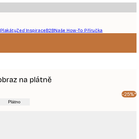
 Plakáty
Zeď Inspirace
B2B
Naše How-To Příručka
obraz na plátně
-25%*
Plátno