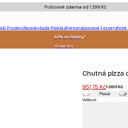
Poštovné zdarma od 1 299 Kč
epší Prodejci
Novinky
Sada Plakátů
Personalizované Fotografické
40% na Plakáty*
0 min
0 s
Platné
do:
2026-
08-
09
Chutná pizza 
951,75 Kč
1 269 Kč
Plakát
Velikost