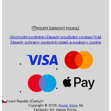
Obchod
Poster Store
Zákaznický servis
KOUPIT DÁRKOVÝ POUKAZ
Obchodní podmínky
Zásady používání cookies
Tiráž
Zásady ochrany osobních údajů a soubory cookie
Czech Republic (Česky)
Copyright ©
2026
,
Poster Store
AB
Fantastic Art. Happy Prices.