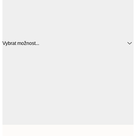
Vybrat možnost...
951,