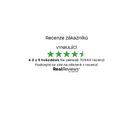
Recenze zákazníků
VYNIKAJÍCÍ
4.3 z 5 hvězdiček
Na základě 70944 recenzí.
Podívejte se zde na některé z recenzí.
Ověřený kupující
Recenze
zákazníků
Velmi kvalitní tisk
19 úno
Hana Š