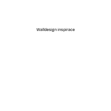
-40%*
Cesta k oceánu Plakát
Od 189 Kč
315 Kč
Walldesign inspirace