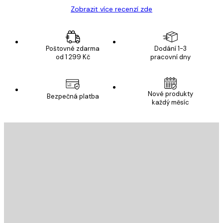
Zobrazit více recenzí zde
Poštovné zdarma
Dodání 1-3
od 1 299 Kč
pracovní dny
Nové produkty
Bezpečná platba
každý měsíc
E-mail
ODESLAT