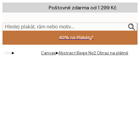
Skip
Poštovné zdarma od 1 299 Kč
to
main
content.
Hledej plakát, rám nebo motiv...
40% na Plakáty*
▸
▸
Canvas
Abstract Beige No2 Obraz na plátně