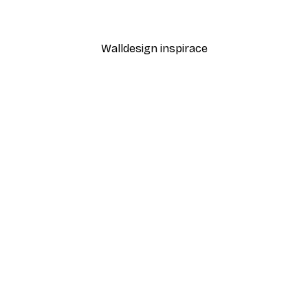
Od 189 Kč
315 Kč
Walldesign inspirace