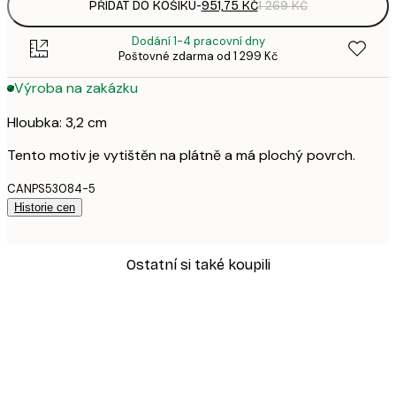
PŘIDAT DO KOŠÍKU
-
951,75 KČ
1 269 KČ
Dodání 1-4 pracovní dny
Poštovné zdarma od 1 299 Kč
Výroba na zakázku
Hloubka: 3,2 cm
Tento motiv je vytištěn na plátně a má plochý povrch.
CANPS53084-5
Historie cen
Ostatní si také koupili