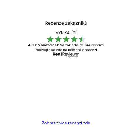
Recenze zákazníků
VYNIKAJÍCÍ
4.3 z 5 hvězdiček
Na základě 70944 recenzí.
Podívejte se zde na některé z recenzí.
Ověřený kupující
Recenze
zákazníků
Velmi kvalitní tisk
19 úno
Hana Š
Zobrazit více recenzí zde