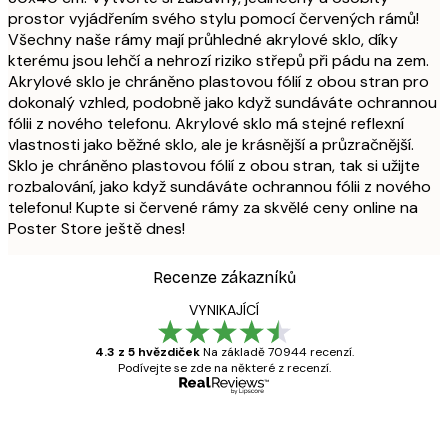
prostor vyjádřením svého stylu pomocí červených rámů!
Všechny naše rámy mají průhledné akrylové sklo, díky
kterému jsou lehčí a nehrozí riziko střepů při pádu na zem.
Akrylové sklo je chráněno plastovou fólií z obou stran pro
dokonalý vzhled, podobně jako když sundáváte ochrannou
fólii z nového telefonu. Akrylové sklo má stejné reflexní
vlastnosti jako běžné sklo, ale je krásnější a průzračnější.
Sklo je chráněno plastovou fólií z obou stran, tak si užijte
rozbalování, jako když sundáváte ochrannou fólii z nového
telefonu! Kupte si červené rámy za skvělé ceny online na
Poster Store ještě dnes!
Recenze zákazníků
VYNIKAJÍCÍ
4.3 z 5 hvězdiček
Na základě 70944 recenzí.
Podívejte se zde na některé z recenzí.
Ověřený kupující
Recenze