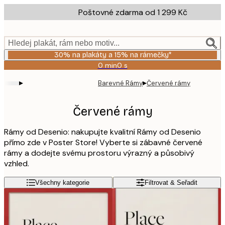
Skip
Poštovné zdarma od 1 299 Kč
to
main
content.
Hledej plakát, rám nebo motiv...
30% na plakáty a 15% na rámečky*
0 min
0 s
Platné
do:
▸
▸
Barevné Rámy
Červené rámy
2026-
08-
06
Červené rámy
Rámy od Desenio: nakupujte kvalitní Rámy od Desenio
přímo zde v Poster Store! Vyberte si zábavné červené
rámy a dodejte svému prostoru výrazný a působivý
vzhled.
Všechny kategorie
Filtrovat & Seřadit