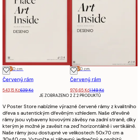
-15%*
30x40 cm
-15%*
50x70 cm
Červený rám
Červený rám
543,15 Kč
639 Kč
976,65 Kč
1 149 Kč
JE ZOBRAZENO 2 Z 2 PRODUKTŮ
V Poster Store nabízíme výrazné červené rámy z kvalitního
dřeva s autentickým dřevěným vzhledem. Naše dřevěné
rámy jsou vybaveny kovovými závěsy na zadní straně, díky
kterým je možné je zavěsit na zeď horizontálně i vertikálně.
Naše rámy jsou dostupné ve velikostech 50x70 cm a
30x40 cm. Vytvořte si zábavný, jedinečný a osobitý