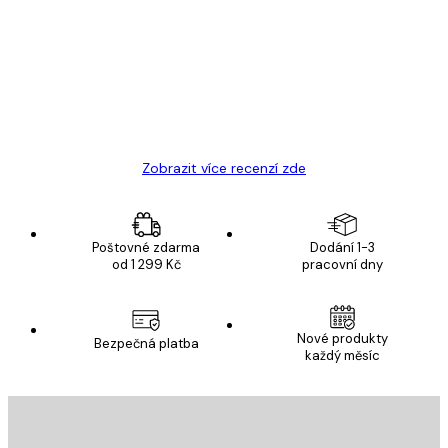
zákazníků
Velmi kvalitní tisk
19 úno
Hana Š
Zobrazit více recenzí zde
Poštovné zdarma
Dodání 1-3
od 1 299 Kč
pracovní dny
E-mail
Nové produkty
Bezpečná platba
každý měsíc
PŘIHLÁSIT SE
Zásady ochrany osobních údajů