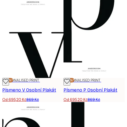
-20%*
PERSONALISED PRINT
-20%*
PERSONALISED PRINT
Písmeno V Osobní Plakát
Písmeno P Osobní Plakát
Od 695,20 Kč
869 Kč
Od 695,20 Kč
869 Kč