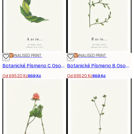
-20%*
PERSONALISED PRINT
-20%*
PERSONALISED PRINT
Botanické Písmeno C Osobní Plakát
Botanické Písmeno B Osobní Plakát
Od 695,20 Kč
869 Kč
Od 695,20 Kč
869 Kč