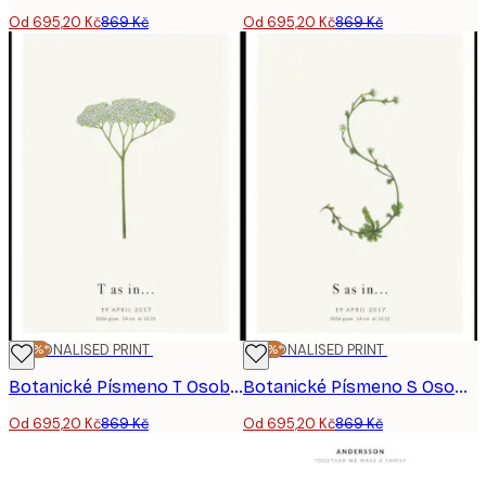
Od 695,20 Kč
869 Kč
Od 695,20 Kč
869 Kč
-20%*
PERSONALISED PRINT
-20%*
PERSONALISED PRINT
Botanické Písmeno T Osobní Plakát
Botanické Písmeno S Osobní Plakát
Od 695,20 Kč
869 Kč
Od 695,20 Kč
869 Kč