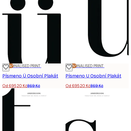
-20%*
PERSONALISED PRINT
-20%*
PERSONALISED PRINT
Písmeno Ü Osobní Plakát
Písmeno U Osobní Plakát
Od 695,20 Kč
869 Kč
Od 695,20 Kč
869 Kč