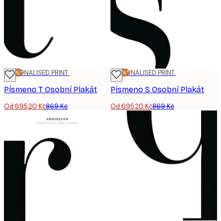
-20%*
PERSONALISED PRINT
-20%*
PERSONALISED PRINT
Písmeno T Osobní Plakát
Písmeno S Osobní Plakát
Od 695,20 Kč
869 Kč
Od 695,20 Kč
869 Kč