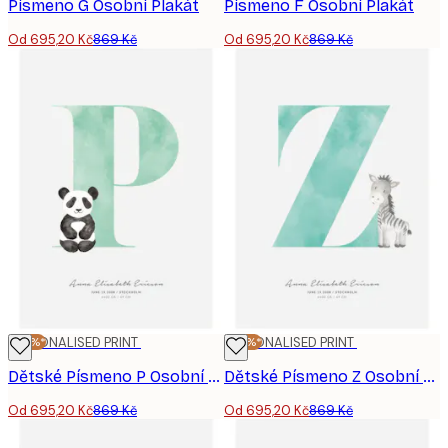
Písmeno G Osobní Plakát
Písmeno F Osobní Plakát
Od 695,20 Kč
869 Kč
Od 695,20 Kč
869 Kč
-20%*
PERSONALISED PRINT
-20%*
PERSONALISED PRINT
Dětské Písmeno P Osobní Plakát
Dětské Písmeno Z Osobní Plakát
Od 695,20 Kč
869 Kč
Od 695,20 Kč
869 Kč