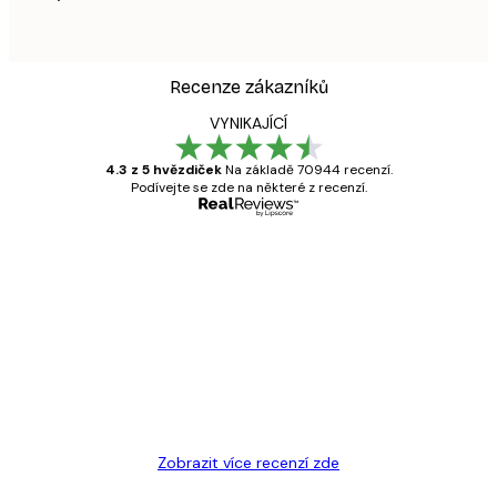
Recenze zákazníků
VYNIKAJÍCÍ
4.3 z 5 hvězdiček
Na základě 70944 recenzí.
Podívejte se zde na některé z recenzí.
Ověřený kupující
Recenze
zákazníků
Velmi kvalitní tisk
19 úno
Hana Š
Zobrazit více recenzí zde