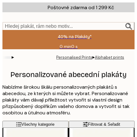
Skip
Poštovné zdarma od 1 299 Kč
to
main
content.
Hledej plakát, rám nebo motiv...
40% na Plakáty*
0 min
0 s
Platné
do:
▸
▸
Personalised Prints
Alphabet prints
2026-
08-
09
Personalizované abecední plakáty
Nabízíme širokou škálu personalizovaných plakátů s
abecedou, ze kterých si můžete vybrat. Personalizované
plakáty vám dávají příležitost vytvořit si vlastní design
přizpůsobený doplňkům vašeho domova a vytvořit si tak
osobitou a útulnou atmosféru.
Všechny kategorie
Filtrovat & Seřadit