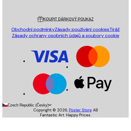
Poster Store
Zákaznický servis
KOUPIT DÁRKOVÝ POUKAZ
Obchodní podmínky
Zásady používání cookies
Tiráž
Zásady ochrany osobních údajů a soubory cookie
Czech Republic (Česky)
Copyright ©
2026
,
Poster Store
AB
Fantastic Art. Happy Prices.