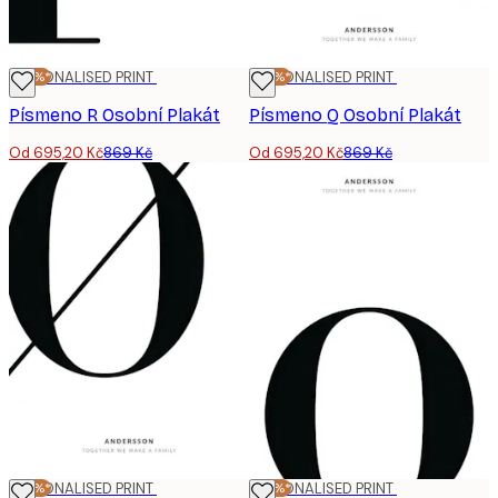
-20%*
PERSONALISED PRINT
-20%*
PERSONALISED PRINT
Písmeno R Osobní Plakát
Písmeno Q Osobní Plakát
Od 695,20 Kč
869 Kč
Od 695,20 Kč
869 Kč
-20%*
PERSONALISED PRINT
-20%*
PERSONALISED PRINT