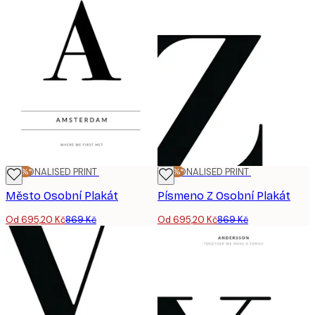
-20%*
PERSONALISED PRINT
-20%*
PERSONALISED PRINT
Město Osobní Plakát
Písmeno Z Osobní Plakát
Od 695,20 Kč
869 Kč
Od 695,20 Kč
869 Kč