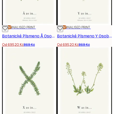
-20%*
PERSONALISED PRINT
-20%*
PERSONALISED PRINT
Botanické Písmeno Å Osobní Plakát
Botanické Písmeno Y Osobní Plakát
Od 695,20 Kč
869 Kč
Od 695,20 Kč
869 Kč