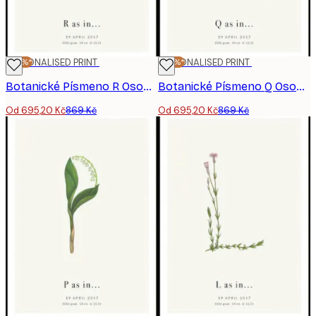
-20%*
PERSONALISED PRINT
-20%*
PERSONALISED PRINT
Botanické Písmeno R Osobní Plakát
Botanické Písmeno Q Osobní Plakát
Od 695,20 Kč
869 Kč
Od 695,20 Kč
869 Kč