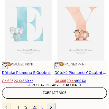
-20%*
PERSONALISED PRINT
-20%*
PERSONALISED PRINT
Dětské Písmeno E Osobní Plakát
Dětské Písmeno Y Osobní Plakát
Od 695,20 Kč
869 Kč
Od 695,20 Kč
869 Kč
JE ZOBRAZENO 48 Z 119 PRODUKTŮ
ZOBRAZIT VÍCE
2
3
1