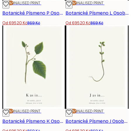
-20%*
PERSONALISED PRINT
-20%*
PERSONALISED PRINT
Botanické Písmeno P Osobní Plakát
Botanické Písmeno L Osobní Plakát
Od 695,20 Kč
869 Kč
Od 695,20 Kč
869 Kč
-20%*
PERSONALISED PRINT
-20%*
PERSONALISED PRINT
Botanické Písmeno K Osobní Plakát
Botanické Písmeno J Osobní Plakát