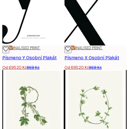
-20%*
PERSONALISED PRINT
-20%*
PERSONALISED PRINT
Písmeno Y Osobní Plakát
Písmeno X Osobní Plakát
Od 695,20 Kč
869 Kč
Od 695,20 Kč
869 Kč