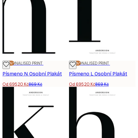
-20%*
PERSONALISED PRINT
-20%*
PERSONALISED PRINT
Písmeno N Osobní Plakát
Písmeno L Osobní Plakát
Od 695,20 Kč
869 Kč
Od 695,20 Kč
869 Kč