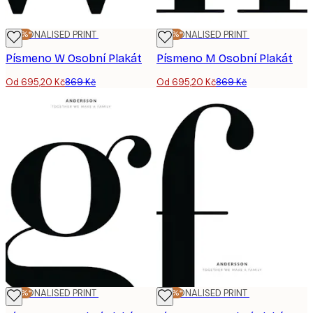
-20%*
PERSONALISED PRINT
-20%*
PERSONALISED PRINT
Písmeno W Osobní Plakát
Písmeno M Osobní Plakát
Od 695,20 Kč
869 Kč
Od 695,20 Kč
869 Kč
-20%*
PERSONALISED PRINT
-20%*
PERSONALISED PRINT