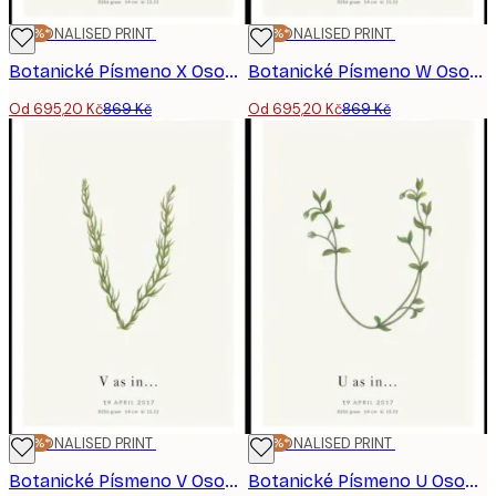
-20%*
PERSONALISED PRINT
-20%*
PERSONALISED PRINT
Botanické Písmeno X Osobní Plakát
Botanické Písmeno W Osobní Plakát
Od 695,20 Kč
869 Kč
Od 695,20 Kč
869 Kč
-20%*
PERSONALISED PRINT
-20%*
PERSONALISED PRINT
Botanické Písmeno V Osobní Plakát
Botanické Písmeno U Osobní Plakát