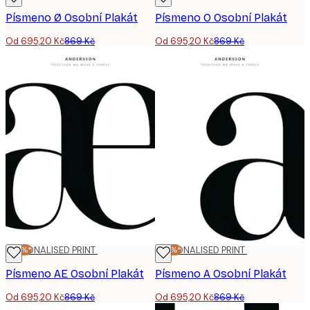
Písmeno Ø Osobní Plakát
Písmeno O Osobní Plakát
Od 695,20 Kč
869 Kč
Od 695,20 Kč
869 Kč
-20%*
PERSONALISED PRINT
-20%*
PERSONALISED PRINT
Písmeno AE Osobní Plakát
Písmeno A Osobní Plakát
Od 695,20 Kč
869 Kč
Od 695,20 Kč
869 Kč