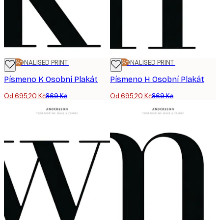
-20%*
PERSONALISED PRINT
-20%*
PERSONALISED PRINT
Písmeno K Osobní Plakát
Písmeno H Osobní Plakát
Od 695,20 Kč
869 Kč
Od 695,20 Kč
869 Kč