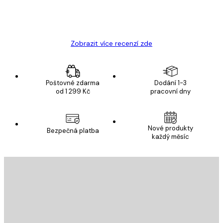
19 úno
Hana Š
Zobrazit více recenzí zde
Poštovné zdarma
Dodání 1-3
od 1 299 Kč
pracovní dny
Nové produkty
Bezpečná platba
každý měsíc
E-mail
ODESLAT