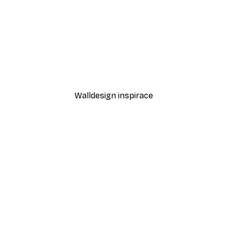
-30%*
Smiling Coffee Service Plakát
Namaste Lotos Plakát
Od 335,30 Kč
479 Kč
Walldesign inspirace