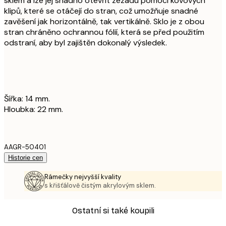
sklem a lze jej snadno otevřít zezadu pomocí kovových
klipů, které se otáčejí do stran, což umožňuje snadné
zavěšení jak horizontálně, tak vertikálně. Sklo je z obou
stran chráněno ochrannou fólií, která se před použitím
odstraní, aby byl zajištěn dokonalý výsledek.
Šířka: 14 mm.
Hloubka: 22 mm.
AAGR-50401
Historie cen
Rámečky nejvyšší kvality
s křišťálově čistým akrylovým sklem.
Ostatní si také koupili