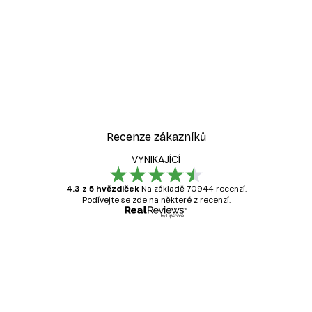
Recenze zákazníků
VYNIKAJÍCÍ
4.3 z 5 hvězdiček
Na základě 70944 recenzí.
Podívejte se zde na některé z recenzí.
Ověřený kupující
Recenze
zákazníků
Velmi kvalitní tisk