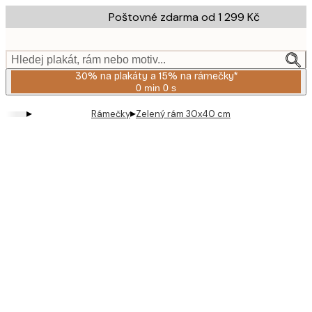
Skip
Poštovné zdarma od 1 299 Kč
to
main
content.
Hledej plakát, rám nebo motiv...
30% na plakáty a 15% na rámečky*
0 min
0 s
Platné
do:
▸
▸
Rámečky
Zelený rám 30x40 cm
2026-
08-
06