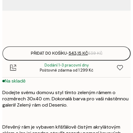
543,
6
976,
1 1
PŘIDAT DO KOŠÍKU
-
543,15 KČ
639 KČ
Dodání 1-3 pracovní dny
Poštovné zdarma od 1 299 Kč
Na skladě
Dodejte svému domovu styl tímto zeleným rámem o
rozměrech 30x40 cm. Dokonalá barva pro vaši nástěnnou
galerii! Zelený rám od Desenio.
Dřevěný rám je vybaven křišťálově čistým akrylátovým