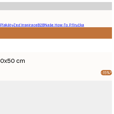
 Plakáty
Zeď Inspirace
B2B
Naše How-To Příručka
 40x50 cm
-15%*