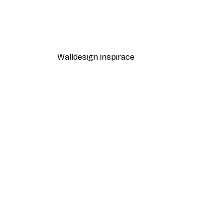
Dorothy Fagan - Paprsek Míru
Od 189 Kč
315 Kč
Walldesign inspirace