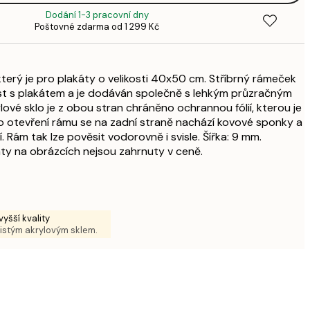
1
Dodání 1-3 pracovní dny
492,
Poštovné zdarma od 1 299 Kč
5
840,
9
který je pro plakáty o velikosti 40x50 cm. Stříbrný rámeček
840,
ast s plakátem a je dodáván společně s lehkým průzračným
9
ové sklo je z obou stran chráněno ochrannou fólií, kterou je
o otevření rámu se na zadní straně nachází kovové sponky a
 Rám tak lze pověsit vodorovně i svisle. Šířka: 9 mm.
ty na obrázcích nejsou zahrnuty v ceně.
yšší kvality
čistým akrylovým sklem.