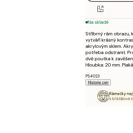
Na skladě
Stříbrný rám obrazu, 
vytváří krásný kontr
akrylovým sklem. Akryl
potřeba odstranit. Pr
dvě poutka k zavěšení.
Hloubka: 20 mm. Plaká
PS4023
Historie cen
Rámečky nejv
s křišťálově 