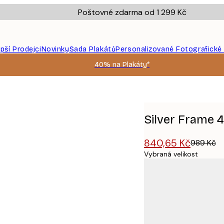
Poštovné zdarma od 1 299 Kč
epší Prodejci
Novinky
Sada Plakátů
Personalizované Fotografické
40% na Plakáty*
Silver Frame
840,65 Kč
989 Kč
Vybraná velikost