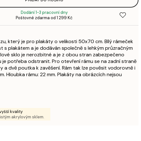
169,
1
Dodání 1-3 pracovní dny
347,
Poštovné zdarma od 1 299 Kč
4
492,
5
zu, který je pro plakáty o velikosti 50x70 cm. Bílý rámeček
840,
ast s plakátem a je dodáván společně s lehkým průzračným
9
lové sklo je nerozbitné a je z obou stran zabezpečeno
840,
u je potřeba odstranit. Pro otevření rámu se na zadní straně
9
 a dvě poutka k zavěšení. Rám tak lze pověsit vodorovně i
891,
2 mm. Hloubka rámu: 22 mm. Plakáty na obrázcích nejsou
1 0
1 146,
1 3
7 72
yšší kvality
čistým akrylovým sklem.