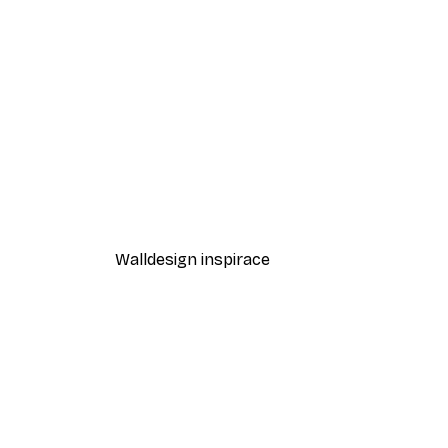
-40%*
Dlouhé molo Plakát
Od 189 Kč
315 Kč
Walldesign inspirace