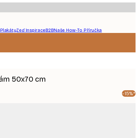
 Plakáty
Zeď Inspirace
B2B
Naše How-To Příručka
 rám 50x70 cm
-15%*