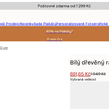
Poštovné zdarma od 1 299 Kč
epší Prodejci
Novinky
Sada Plakátů
Personalizované Fotografické
40% na Plakáty*
0 min
0 s
Platné
do:
70 cm
2026-
08-
09
Bílý dřevěný
891,65 Kč
1 049 Kč
Vybraná velikost