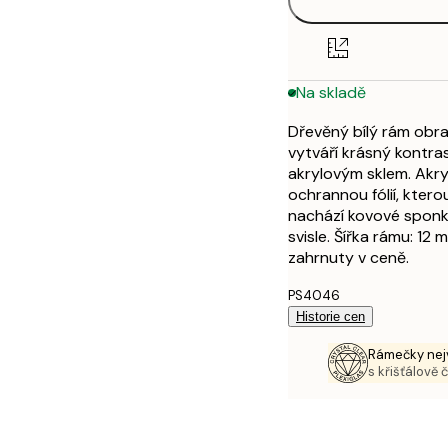
Na skladě
Dřevěný bílý rám obra
vytváří krásný kontr
akrylovým sklem. Akry
ochrannou fólií, ktero
nachází kovové sponky
svisle. Šířka rámu: 1
zahrnuty v ceně.
PS4046
Historie cen
Rámečky nejv
s křišťálově 