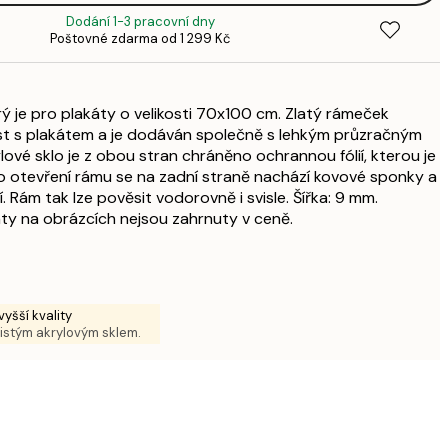
1
Dodání 1-3 pracovní dny
341,
Poštovné zdarma od 1 299 Kč
4
492,
5
rý je pro plakáty o velikosti 70x100 cm. Zlatý rámeček
840,
ast s plakátem a je dodáván společně s lehkým průzračným
9
ové sklo je z obou stran chráněno ochrannou fólií, kterou je
840,
o otevření rámu se na zadní straně nachází kovové sponky a
9
 Rám tak lze pověsit vodorovně i svisle. Šířka: 9 mm.
891,
ty na obrázcích nejsou zahrnuty v ceně.
1 0
1 146,
1 3
yšší kvality
čistým akrylovým sklem.