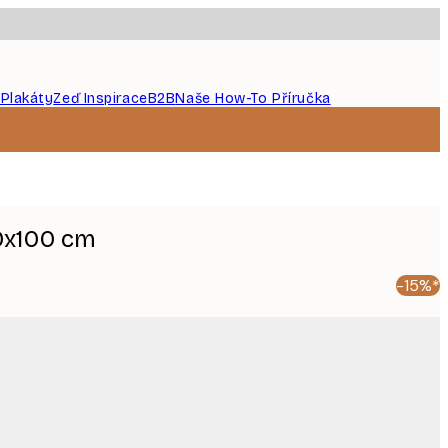
 Plakáty
Zeď Inspirace
B2B
Naše How-To Příručka
0x100 cm
-15%*