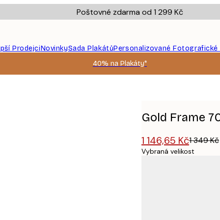
Poštovné zdarma od 1 299 Kč
epší Prodejci
Novinky
Sada Plakátů
Personalizované Fotografické
40% na Plakáty*
Gold Frame 7
1 146,65 Kč
1 349 Kč
Vybraná velikost