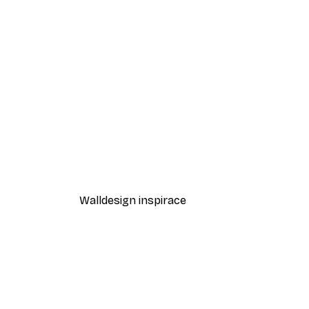
-40%*
Dorothy Fagan - Paprsek Míru
Od 189 Kč
315 Kč
Walldesign inspirace