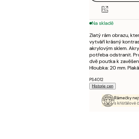
Na skladě
Zlatý rám obrazu, kte
vytváří krásný kontr
akrylovým sklem. Akryl
potřeba odstranit. Pr
dvě poutka k zavěšení.
Hloubka: 20 mm. Plaká
PS4012
Historie cen
Rámečky nejv
s křišťálově 