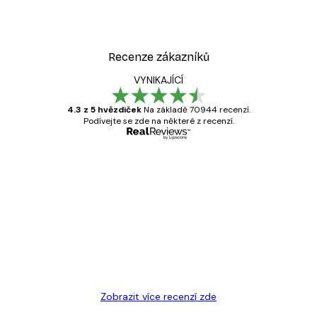
zavěsíte obrázek na zeď velmi snadno.
Recenze zákazníků
VYNIKAJÍCÍ
4.3 z 5 hvězdiček
Na základě 70944 recenzí.
Podívejte se zde na některé z recenzí.
Ověřený kupující
Recenze
zákazníků
Velmi kvalitní tisk
19 úno
Hana Š
Zobrazit více recenzí zde