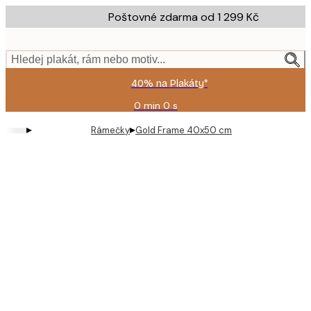
Skip
Poštovné zdarma od 1 299 Kč
to
main
content.
Hledej plakát, rám nebo motiv...
40% na Plakáty*
0 min
0 s
Platné
do:
▸
▸
Rámečky
Gold Frame 40x50 cm
2026-
08-
09