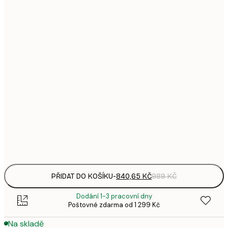
169,
1
341,
4
492,
5
840,
9
840,
9
891,
1 0
1 146,
1 3
PŘIDAT DO KOŠÍKU
-
840,65 KČ
989 KČ
Dodání 1-3 pracovní dny
Poštovné zdarma od 1 299 Kč
Na skladě