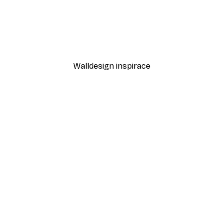
-40%*
 No1 Poster
Bílé pivoňky Plakát
Od 189 Kč
315 Kč
Walldesign inspirace