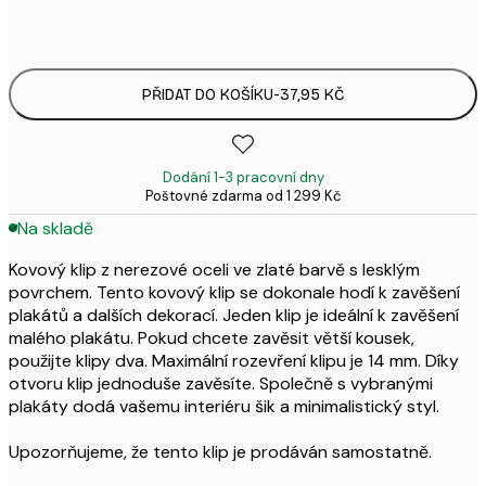
54,9
PŘIDAT DO KOŠÍKU
-
37,95 KČ
Dodání 1-3 pracovní dny
Poštovné zdarma od 1 299 Kč
Na skladě
Kovový klip z nerezové oceli ve zlaté barvě s lesklým
povrchem. Tento kovový klip se dokonale hodí k zavěšení
plakátů a dalších dekorací. Jeden klip je ideální k zavěšení
malého plakátu. Pokud chcete zavěsit větší kousek,
použijte klipy dva. Maximální rozevření klipu je 14 mm. Díky
otvoru klip jednoduše zavěsíte. Společně s vybranými
plakáty dodá vašemu interiéru šik a minimalistický styl.
Upozorňujeme, že tento klip je prodáván samostatně.