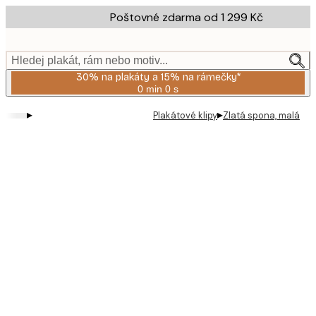
Skip
Poštovné zdarma od 1 299 Kč
to
main
content.
Hledej plakát, rám nebo motiv...
30% na plakáty a 15% na rámečky*
0 min
0 s
Platné
do:
▸
▸
Plakátové klipy
Zlatá spona, malá
2026-
08-
06