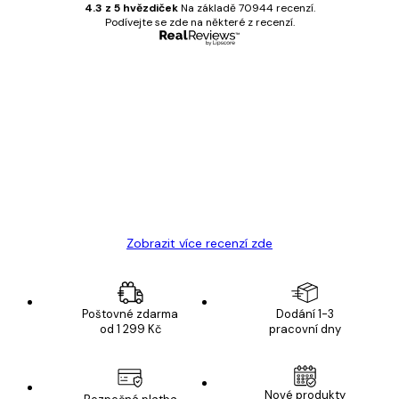
4.3 z 5 hvězdiček
Na základě 70944 recenzí.
Podívejte se zde na některé z recenzí.
Ověřený kupující
Recenze
zákazníků
Velmi kvalitní tisk
19 úno
Hana Š
Zobrazit více recenzí zde
Poštovné zdarma
Dodání 1-3
od 1 299 Kč
pracovní dny
Nové produkty