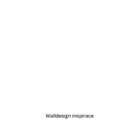
-30%*
Odstíny eukalyptu No1 Pl
Od 220,50 Kč
315 Kč
Walldesign inspirace