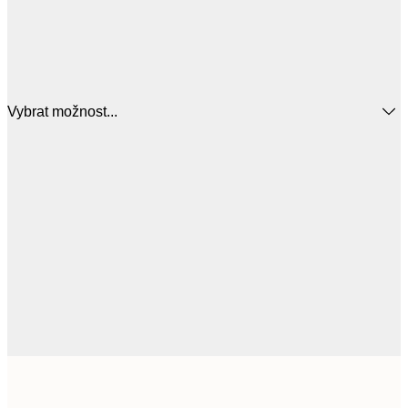
Vybrat možnost...
37,9