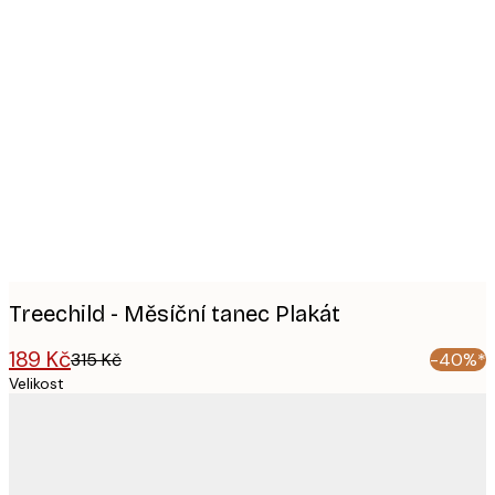
Product
images
Treechild - Měsíční tanec Plakát
189 Kč
315 Kč
-40%*
Velikost