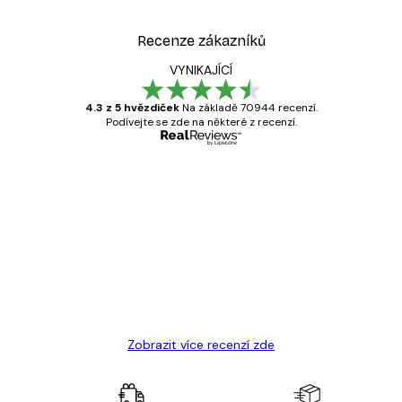
Recenze zákazníků
VYNIKAJÍCÍ
4.3 z 5 hvězdiček
Na základě 70944 recenzí.
Podívejte se zde na některé z recenzí.
Ověřený kupující
Recenze
zákazníků
Velmi kvalitní tisk
19 úno
Hana Š
Zobrazit více recenzí zde