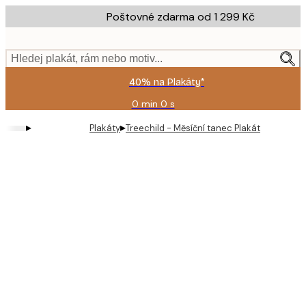
Skip
Poštovné zdarma od 1 299 Kč
to
main
content.
Hledej plakát, rám nebo motiv...
40% na Plakáty*
0 min
0 s
Platné
do:
▸
▸
Plakáty
Treechild - Měsíční tanec Plakát
2026-
08-
09