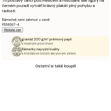
Tři postavy tančí pod měsícem a hvězdami. Bílé figury na
černém pozadí vytváří krásný plakát plný pohybu a
radosti.
Rámeček není zahrnut v ceně.
PS58367-4
Historie cen
gramáž 200 g/m² prémiový papír
s matným povrchem
Rámečky nejvyšší kvality
s křišťálově čistým akrylovým sklem.
Ostatní si také koupili