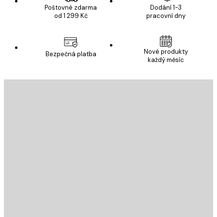
Poštovné zdarma
Dodání 1-3
od 1 299 Kč
pracovní dny
Nové produkty
Bezpečná platba
každý měsíc
E-mail
ODESLAT
Obchod
Poster Store
Zákaznický servis