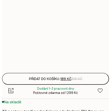
1
21x30 cm
3
287,
30x40 cm
4
496,
50x70 cm
8
633,
70x100 cm
1 0
Frame
options
PŘIDAT DO KOŠÍKU
-
189 KČ
315 KČ
Dodání 1-3 pracovní dny
Poštovné zdarma od 1 299 Kč
Na skladě