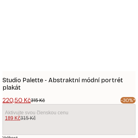
Product
images
Studio Palette - Abstraktní módní portrét
plakát
220,50 Kč
315 Kč
-30%*
Aktivujte svou členskou cenu
189 Kč
315 Kč
Velikost