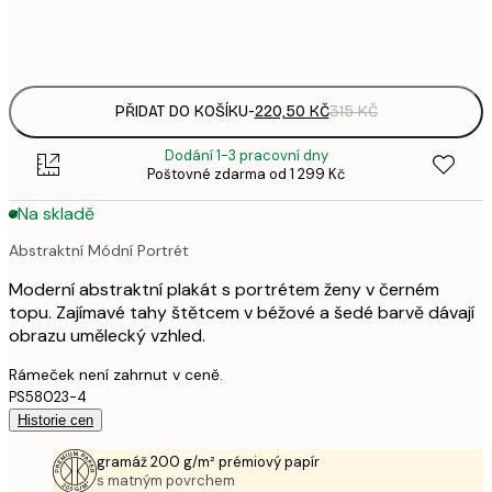
Frame
options
PŘIDAT DO KOŠÍKU
-
220,50 KČ
315 KČ
Dodání 1-3 pracovní dny
Poštovné zdarma od 1 299 Kč
Na skladě
Abstraktní Módní Portrét
Moderní abstraktní plakát s portrétem ženy v černém
topu. Zajímavé tahy štětcem v béžové a šedé barvě dávají
obrazu umělecký vzhled.
Rámeček není zahrnut v ceně.
PS58023-4
Historie cen
gramáž 200 g/m² prémiový papír
s matným povrchem