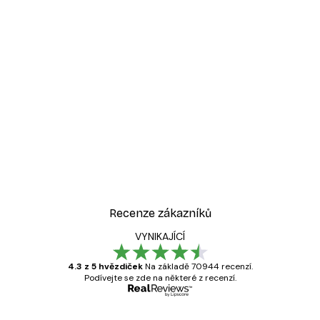
-30%*
Azriel Yakubovitch - Geometrické stíny schodiště Plakát
Kintsugi99 - Dosažení Kli
Od 220,50 Kč
315 Kč
Recenze zákazníků
VYNIKAJÍCÍ
4.3 z 5 hvězdiček
Na základě 70944 recenzí.
Podívejte se zde na některé z recenzí.
Ověřený kupující