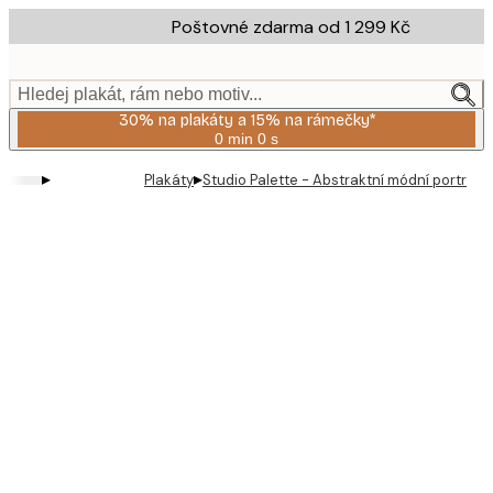
Skip
Poštovné zdarma od 1 299 Kč
to
main
content.
Hledej plakát, rám nebo motiv...
30% na plakáty a 15% na rámečky*
0 min
0 s
Platné
do:
▸
▸
Plakáty
Studio Palette - Abstraktní módní portrét 
2026-
08-
06