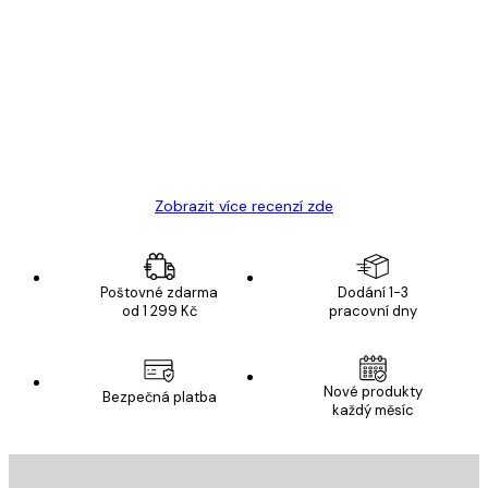
Recenze
zákazníků
Velmi kvalitní tisk
19 úno
Hana Š
Zobrazit více recenzí zde
Poštovné zdarma
Dodání 1-3
od 1 299 Kč
pracovní dny
Nové produkty
Bezpečná platba
každý měsíc