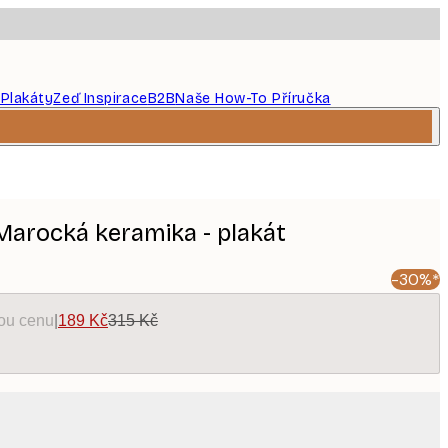
 Plakáty
Zeď Inspirace
B2B
Naše How-To Příručka
 Marocká keramika - plakát
-30%*
kou cenu
|
189 Kč
315 Kč