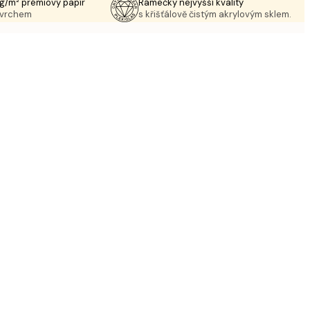
g/m² prémiový papír
Rámečky nejvyšší kvality
ovrchem
s křišťálově čistým akrylovým sklem.