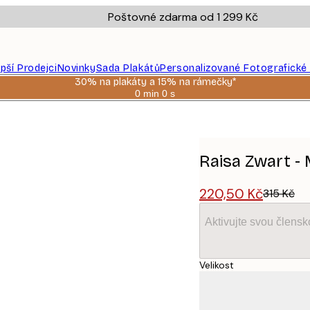
Poštovné zdarma od 1 299 Kč
epší Prodejci
Novinky
Sada Plakátů
Personalizované Fotografické
30% na plakáty a 15% na rámečky*
0 min
0 s
Platné
do:
2026-
08-
06
Raisa Zwart -
220,50 Kč
315 Kč
Aktivujte svou člens
Velikost