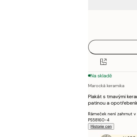
Frame
21x30 cm
options
30x40 cm
40x50 cm
50x50 cm
Na skladě
50x70 cm
Marocká keramika
70x100 cm
Plakát s tmavými ker
100x150 cm
patinou a opotřebení
Rámeček není zahrnut v
PS58160-4
Historie cen