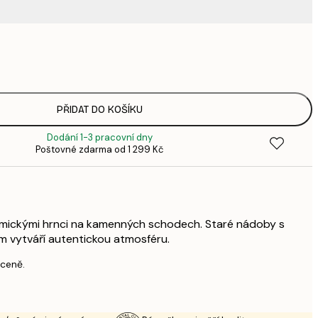
220,
3
335,
4
449,
PŘIDAT DO KOŠÍKU
6
Dodání 1-3 pracovní dny
449,
Poštovné zdarma od 1 299 Kč
6
578,
8
739,
1 0
amickými hrnci na kamenných schodech. Staré nádoby s
1 677,
m vytváří autentickou atmosféru.
2 3
 ceně.