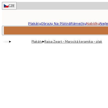
Skip
CZE
to
main
content.
Plakáty
Obrazy Na Plátně
Rámečky
Nabídky
Nejl
▸
▸
Plakáty
Raisa Zwart - Marocká keramika - plakát