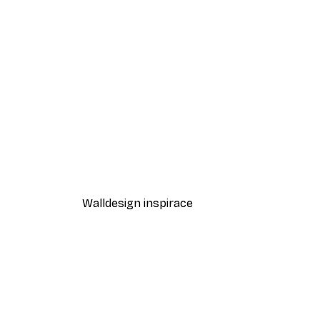
-30%*
Mezi písečnými dunami Plakát
Od 220,50 Kč
315 Kč
Walldesign inspirace