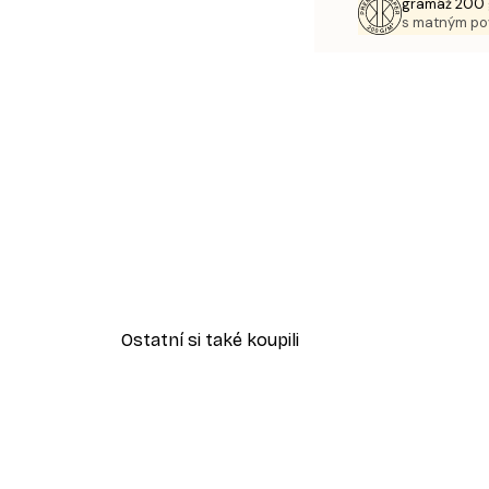
gramáž 200 
s matným p
Ostatní si také koupili