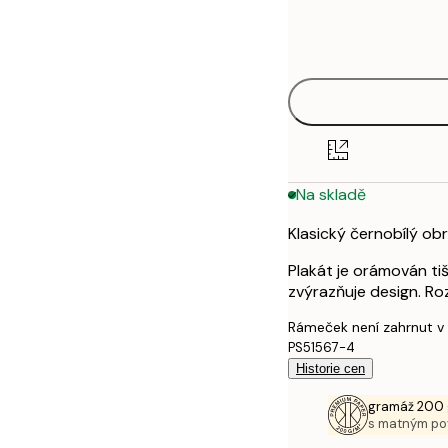
Frame
21x30 cm
options
30x40 cm
50x70 cm
Na skladě
Klasický černobílý obr
Plakát je orámován ti
zvýrazňuje design. Ro
Rámeček není zahrnut v
PS51567-4
Historie cen
gramáž 200 
s matným p