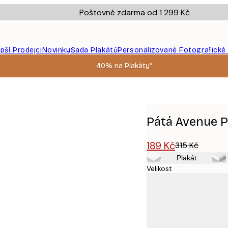
Poštovné zdarma od 1 299 Kč
epší Prodejci
Novinky
Sada Plakátů
Personalizované Fotografické
40% na Plakáty*
Pátá Avenue P
189 Kč
315 Kč
Plakát
Velikost