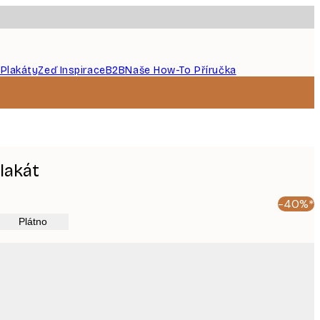
 Plakáty
Zeď Inspirace
B2B
Naše How-To Příručka
lakát
-40%*
Plátno