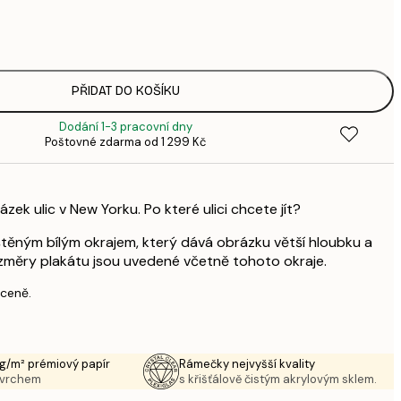
1
3
287,
4
496,
PŘIDAT DO KOŠÍKU
8
Dodání 1-3 pracovní dny
Poštovné zdarma od 1 299 Kč
ázek ulic v New Yorku. Po které ulici chcete jít?
štěným bílým okrajem, který dává obrázku větší hloubku a
změry plakátu jsou uvedené včetně tohoto okraje.
 ceně.
g/m² prémiový papír
Rámečky nejvyšší kvality
ovrchem
s křišťálově čistým akrylovým sklem.