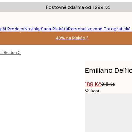
Poštovné zdarma od 1 299 Kč
epší Prodejci
Novinky
Sada Plakátů
Personalizované Fotografické
40% na Plakáty*
ist Boston City Map Plakát
Emiliano Deifi
189 Kč
315 Kč
Velikost