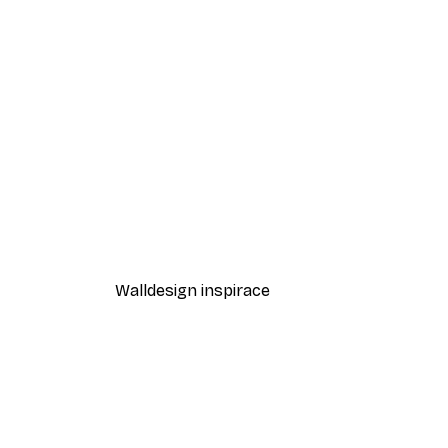
-40%*
Odstíny eukalyptu No1 Plakát
Od 189 Kč
315 Kč
Walldesign inspirace