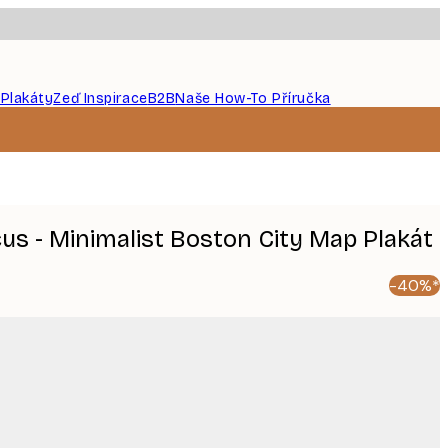
 Plakáty
Zeď Inspirace
B2B
Naše How-To Příručka
cus - Minimalist Boston City Map Plakát
-40%*