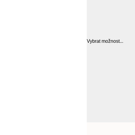
Vybrat možnost...
Frame
21x30 cm