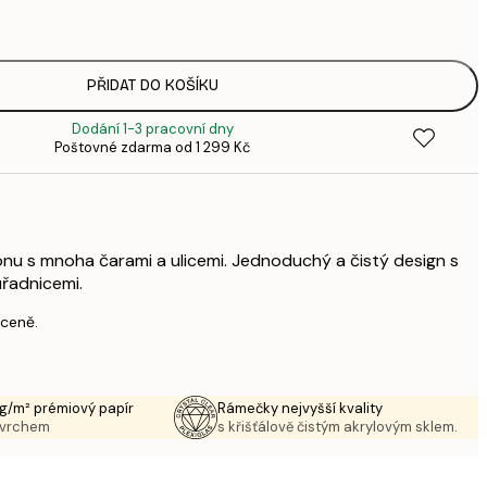
3
287,
4
385,
PŘIDAT DO KOŠÍKU
6
Dodání 1-3 pracovní dny
496,
Poštovné zdarma od 1 299 Kč
8
633,
1 0
1 438,
2 3
nu s mnoha čarami a ulicemi. Jednoduchý a čistý design s
řadnicemi.
 ceně.
g/m² prémiový papír
Rámečky nejvyšší kvality
ovrchem
s křišťálově čistým akrylovým sklem.