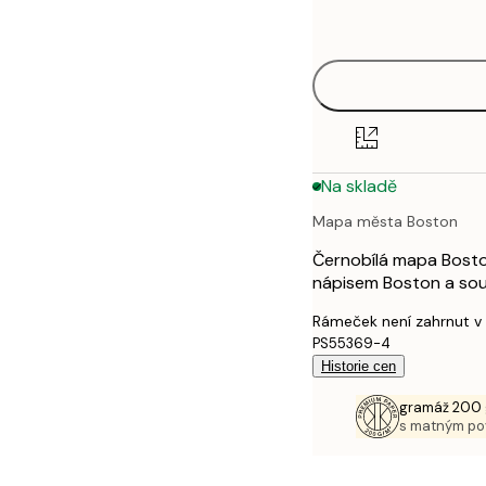
options
30x40 cm
40x50 cm
50x70 cm
Na skladě
70x100 cm
Mapa města Boston
100x150 cm
Černobílá mapa Bosto
nápisem Boston a sou
Rámeček není zahrnut v
PS55369-4
Historie cen
gramáž 200 
s matným p