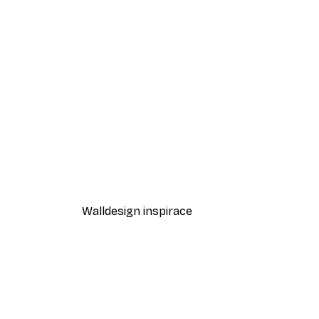
-70%
Outlet
Klenba v Marrákeši Plakát
Od 94,50 Kč
315 Kč
Walldesign inspirace