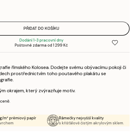
143,
4
248,
8
PŘIDAT DO KOŠÍKU
Dodání 1-3 pracovní dny
Poštovné zdarma od 1 299 Kč
rafie římského Kolosea. Dodejte svému obývacímu pokoji či
nádech prostřednictvím toho poutavého plakátu se
grafie.
ílým okrajem, který zvýrazňuje motiv.
 ceně.
g/m² prémiový papír
Rámečky nejvyšší kvality
ovrchem
s křišťálově čistým akrylovým sklem.