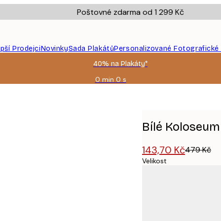
Poštovné zdarma od 1 299 Kč
epší Prodejci
Novinky
Sada Plakátů
Personalizované Fotografické
40% na Plakáty*
0 min
0 s
Platné
do:
2026-
08-
09
Bílé Koloseum
143,70 Kč
479 Kč
Velikost