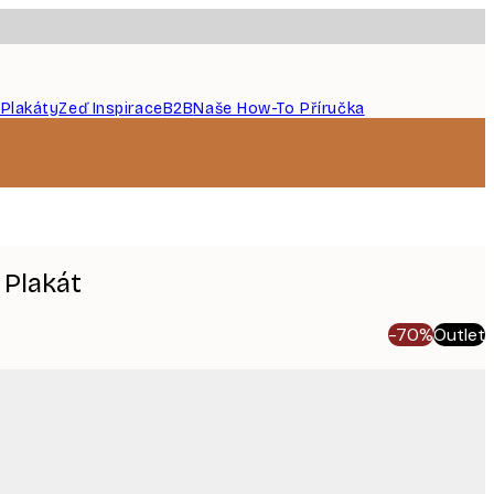
 Plakáty
Zeď Inspirace
B2B
Naše How-To Příručka
 Plakát
-70%
Outlet