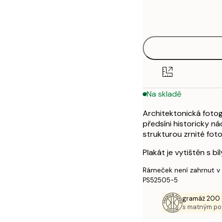
Frame
30x40 cm
options
50x70 cm
Na skladě
Architektonická fotog
předsíni historicky 
strukturou zrnité foto
Plakát je vytištěn s b
Rámeček není zahrnut v
PS52505-5
gramáž 200 
s matným p