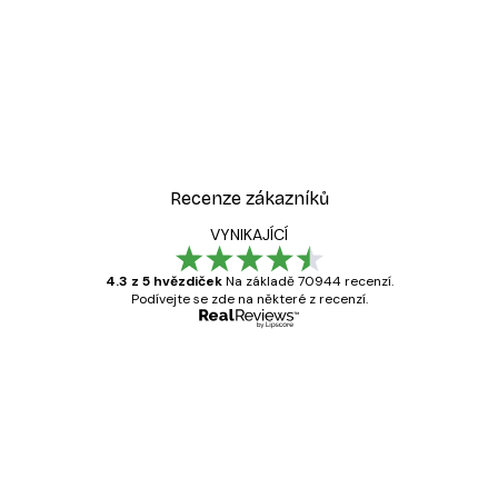
Recenze zákazníků
VYNIKAJÍCÍ
4.3 z 5 hvězdiček
Na základě 70944 recenzí.
Podívejte se zde na některé z recenzí.
Ověřený kupující
Recenze
zákazníků
Velmi kvalitní tisk