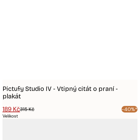
Product
images
Pictufy Studio IV - Vtipný citát o praní -
plakát
189 Kč
315 Kč
-40%*
Velikost