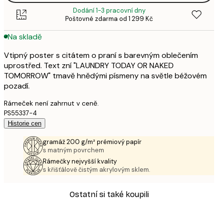
Dodání 1-3 pracovní dny
Poštovné zdarma od 1 299 Kč
Na skladě
Vtipný poster s citátem o praní s barevným oblečením
uprostřed. Text zní "LAUNDRY TODAY OR NAKED
TOMORROW" tmavě hnědými písmeny na světle béžovém
pozadí.
Rámeček není zahrnut v ceně.
PS55337-4
Historie cen
gramáž 200 g/m² prémiový papír
s matným povrchem
Rámečky nejvyšší kvality
s křišťálově čistým akrylovým sklem.
Ostatní si také koupili