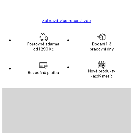
19 úno
Hana Š
Zobrazit více recenzí zde
Poštovné zdarma
Dodání 1-3
od 1 299 Kč
pracovní dny
Nové produkty
Bezpečná platba
každý měsíc
E-mail
ODESLAT