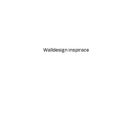
-40%*
Cesta k oceánu Plakát
Od 189 Kč
315 Kč
Walldesign inspirace