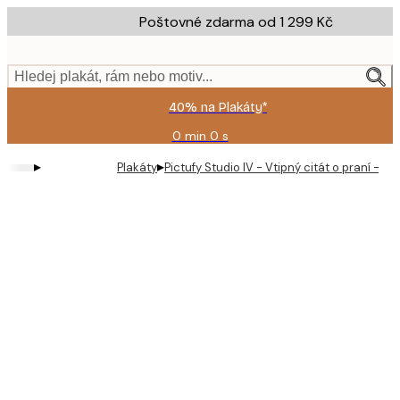
Skip
Poštovné zdarma od 1 299 Kč
to
main
content.
Hledej plakát, rám nebo motiv...
40% na Plakáty*
0 min
0 s
Platné
do:
▸
▸
Plakáty
Pictufy Studio IV - Vtipný citát o praní - pl
2026-
08-
09