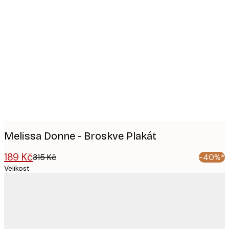
Product
images
Melissa Donne - Broskve Plakát
189 Kč
315 Kč
-40%*
Velikost