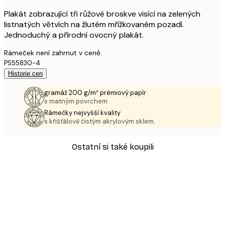
Plakát zobrazující tři růžové broskve visící na zelených
listnatých větvích na žlutém mřížkovaném pozadí.
Jednoduchý a přírodní ovocný plakát.
Rámeček není zahrnut v ceně.
PS55830-4
Historie cen
gramáž 200 g/m² prémiový papír
s matným povrchem
Rámečky nejvyšší kvality
s křišťálově čistým akrylovým sklem.
Ostatní si také koupili