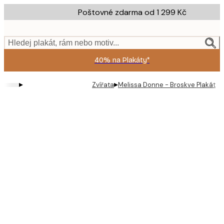
Skip
Poštovné zdarma od 1 299 Kč
to
main
content.
Hledej plakát, rám nebo motiv...
40% na Plakáty*
▸
▸
Zvířata
Melissa Donne - Broskve Plakát