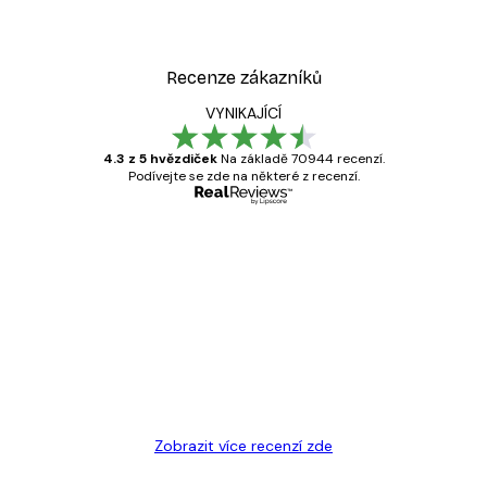
Recenze zákazníků
VYNIKAJÍCÍ
4.3 z 5 hvězdiček
Na základě 70944 recenzí.
Podívejte se zde na některé z recenzí.
Ověřený kupující
Recenze
zákazníků
Velmi kvalitní tisk
19 úno
Hana Š
Zobrazit více recenzí zde