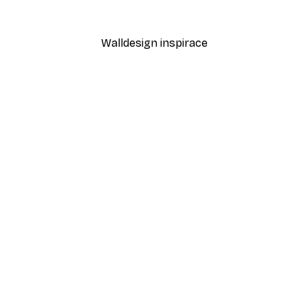
Od 189 Kč
315 Kč
Walldesign inspirace