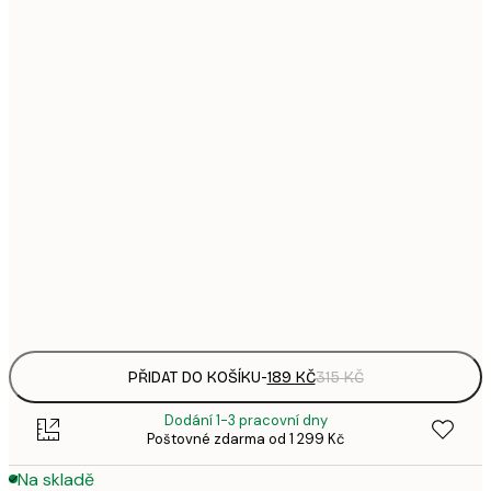
1
21x30 cm
3
287,
30x40 cm
4
496,
50x70 cm
8
633,
70x100 cm
1 0
1 438,
100x150 cm
2 3
Frame
options
PŘIDAT DO KOŠÍKU
-
189 KČ
315 KČ
Dodání 1-3 pracovní dny
Poštovné zdarma od 1 299 Kč
Na skladě