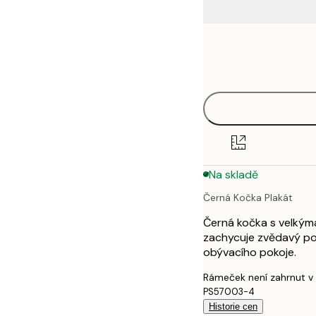
Frame
21x30 cm
options
30x40 cm
40x50 cm
50x50 cm
Na skladě
50x70 cm
Černá Kočka Plakát
70x100 cm
Černá kočka s velkýma
100x150 cm
zachycuje zvědavý po
obývacího pokoje.
Rámeček není zahrnut v
PS57003-4
Historie cen