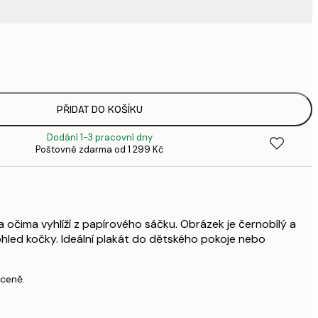
220,
3
335,
4
449,
PŘIDAT DO KOŠÍKU
6
Dodání 1-3 pracovní dny
449,
Poštovné zdarma od 1 299 Kč
6
578,
8
739,
1 0
 očima vyhlíží z papírového sáčku. Obrázek je černobílý a
1 677,
hled kočky. Ideální plakát do dětského pokoje nebo
2 3
 ceně.