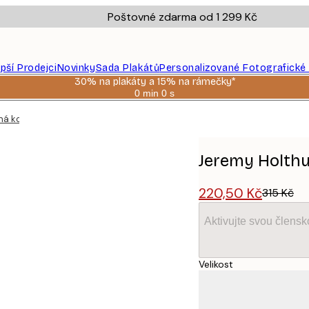
Poštovné zdarma od 1 299 Kč
epší Prodejci
Novinky
Sada Plakátů
Personalizované Fotografické
30% na plakáty a 15% na rámečky*
0 min
0 s
Platné
do:
ná kočka plakát
2026-
08-
06
Jeremy Holthu
220,50 Kč
315 Kč
Aktivujte svou člens
Velikost