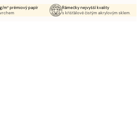
g/m² prémiový papír
Rámečky nejvyšší kvality
ovrchem
s křišťálově čistým akrylovým sklem.