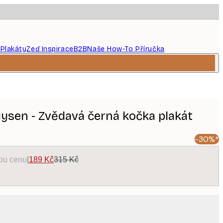
 Plakáty
Zeď Inspirace
B2B
Naše How-To Příručka
ysen - Zvědavá černá kočka plakát
-30%*
kou cenu
|
189 Kč
315 Kč