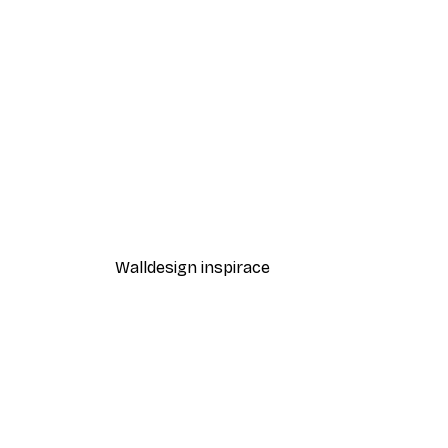
-30%*
Kočička Plakát
Od 220,50 Kč
315 Kč
Walldesign inspirace