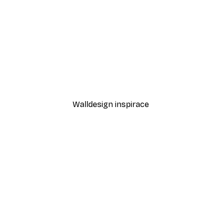
-30%*
Kvetoucí strom Plakát
Od 220,50 Kč
315 Kč
Walldesign inspirace