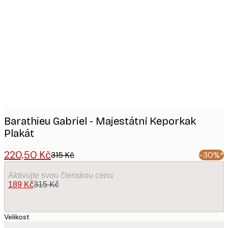
Product
images
Barathieu Gabriel - Majestátní Keporkak
Plakát
220,50 Kč
315 Kč
-30%*
Aktivujte svou členskou cenu
189 Kč
315 Kč
Velikost