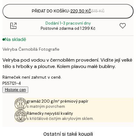
PŘIDAT DO KOŠÍKU
-
220,50 KČ
315 KČ
Dodání 1-3 pracovní dny
Poštovné zdarma od 1 299 Kč
Na skladě
Velryba Černobílá Fotografie
Velryba pod vodou v černobílém provedení. Vidíte její velké
tělo s hrbolky a ploutve. Kolem plavou malé bubliny.
Rámeček není zahrnut v ceně.
PS57121-4
Historie cen
gramáž 200 g/m² prémiový papír
s matným povrchem
Rámečky nejvyšší kvality
s křišťálově čistým akrylovým sklem.
Ostatní si také koupili