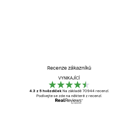
Recenze zákazníků
VYNIKAJÍCÍ
4.3 z 5 hvězdiček
Na základě 70944 recenzí.
Podívejte se zde na některé z recenzí.
Ověřený kupující
Recenze
zákazníků
Velmi kvalitní tisk