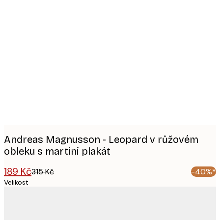
Product
images
Andreas Magnusson - Leopard v růžovém
obleku s martini plakát
189 Kč
315 Kč
-40%*
Velikost