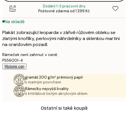
Dodání 1-3 pracovní dny
Poštovné zdarma od 1 299 Kč
Na skladě
Plakát zobrazující leoparda v zářivě růžovém obleku se
zlatými knoflíky, perlovými náhrdelníky a sklenkou martini
na oranžovém pozadí.
Rámeček není zahrnut v ceně.
PS56001-4
Historie cen
gramáž 200 g/m² prémiový papír
s matným povrchem
Rámečky nejvyšší kvality
s křišťálově čistým akrylovým sklem.
Ostatní si také koupili