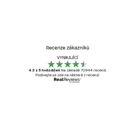
Recenze zákazníků
VYNIKAJÍCÍ
4.3 z 5 hvězdiček
Na základě 70944 recenzí.
Podívejte se zde na některé z recenzí.
Ověřený kupující
Recenze
zákazníků
Velmi kvalitní tisk
19 úno
Hana Š