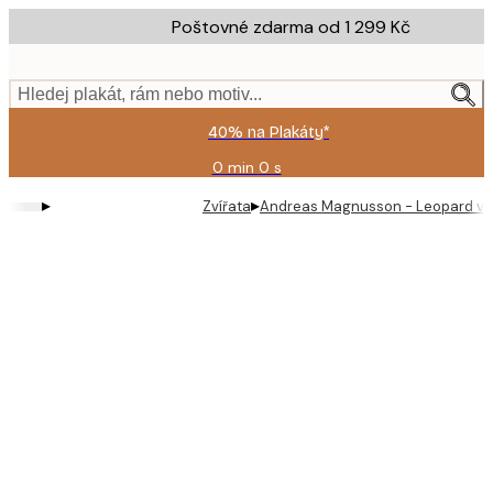
Skip
Poštovné zdarma od 1 299 Kč
to
main
content.
Hledej plakát, rám nebo motiv...
40% na Plakáty*
0 min
0 s
Platné
do:
▸
▸
Zvířata
Andreas Magnusson - Leopard v rů
2026-
08-
09