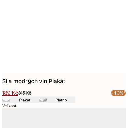
Product
images
Síla modrých vln Plakát
189 Kč
315 Kč
-40%*
Plakát
Plátno
Velikost