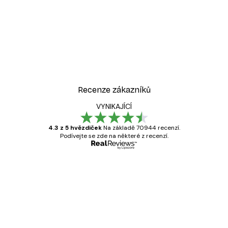
Recenze zákazníků
VYNIKAJÍCÍ
4.3 z 5 hvězdiček
Na základě 70944 recenzí.
Podívejte se zde na některé z recenzí.
Ověřený kupující
Recenze
zákazníků
Velmi kvalitní tisk