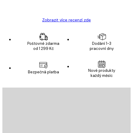
19 úno
Hana Š
Zobrazit více recenzí zde
Poštovné zdarma
Dodání 1-3
od 1 299 Kč
pracovní dny
Nové produkty
Bezpečná platba
každý měsíc
E-mail
ODESLAT