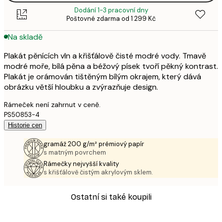
Dodání 1-3 pracovní dny
Poštovné zdarma od 1 299 Kč
Na skladě
Plakát pěnících vln a křišťálově čisté modré vody. Tmavě
modré moře, bílá pěna a béžový písek tvoří pěkný kontrast.
Plakát je orámován tištěným bílým okrajem, který dává
obrázku větší hloubku a zvýrazňuje design.
Rámeček není zahrnut v ceně.
PS50853-4
Historie cen
gramáž 200 g/m² prémiový papír
s matným povrchem
Rámečky nejvyšší kvality
s křišťálově čistým akrylovým sklem.
Ostatní si také koupili