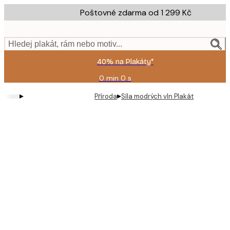
Skip
Poštovné zdarma od 1 299 Kč
to
main
content.
Hledej plakát, rám nebo motiv...
40% na Plakáty*
0 min
0 s
Platné
do:
▸
▸
Příroda
Síla modrých vln Plakát
2026-
08-
09