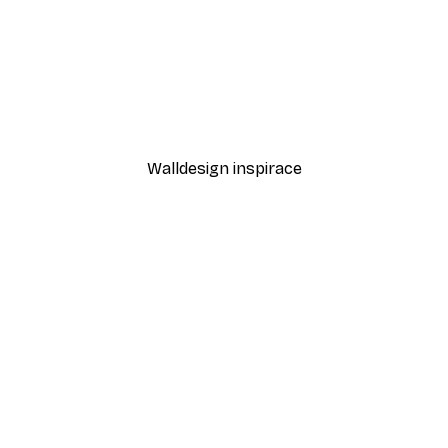
-40%*
Goed Blauw - Slunečnicov
Od 189 Kč
315 Kč
Walldesign inspirace