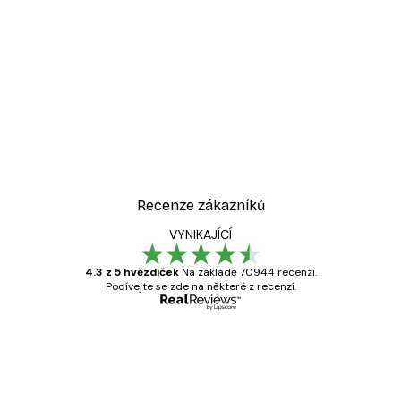
Recenze zákazníků
VYNIKAJÍCÍ
4.3 z 5 hvězdiček
Na základě 70944 recenzí.
Podívejte se zde na některé z recenzí.
Ověřený kupující
Recenze
zákazníků
Velmi kvalitní tisk