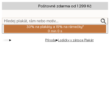
Skip
Poštovné zdarma od 1 299 Kč
to
main
content.
Hledej plakát, rám nebo motiv...
30% na plakáty a 15% na rámečky*
0 min
0 s
Platné
do:
▸
▸
Příroda
Lodičky v zátoce Plakát
2026-
08-
06