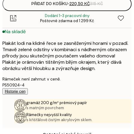
PŘIDAT DO KOŠÍKU
-
220,50 KČ
315 KČ
Dodání 1-3 pracovní dny
Poštovné zdarma od 1 299 Kč
Na skladě
Plakát lodi na klidné řece se zasněženými horami v pozadí.
Tmavě zelené odstíny v kombinaci s nádherným obrazem
přírody jsou skutečným poutačem vašeho domova!
Plakát je orámován tištěným bílým okrajem, který dává
obrázku větší hloubku a zvýrazňuje design.
Rámeček není zahrnut v ceně.
PS50924-4
Historie cen
gramáž 200 g/m² prémiový papír
s matným povrchem
Rámečky nejvyšší kvality
s křišťálově čistým akrylovým sklem.