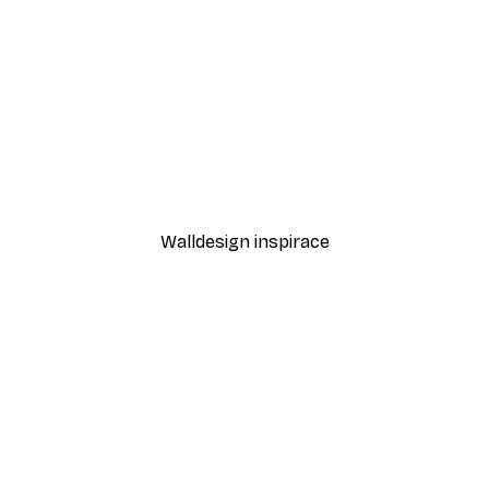
-30%*
 tropické ananasy plakát
Kánoe u jezera Plakát
Od 220,50 Kč
315 Kč
Walldesign inspirace