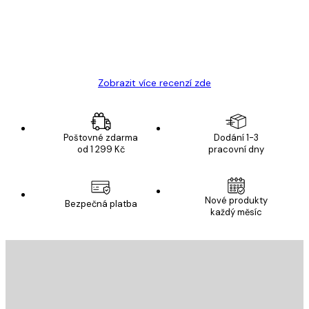
19 úno
Hana Š
Zobrazit více recenzí zde
Poštovné zdarma
Dodání 1-3
od 1 299 Kč
pracovní dny
Nové produkty
Bezpečná platba
každý měsíc
E-mail