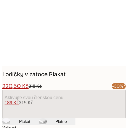
Product
images
Lodičky v zátoce Plakát
220,50 Kč
315 Kč
-30%*
Aktivujte svou členskou cenu
189 Kč
315 Kč
Plakát
Plátno
Velikost