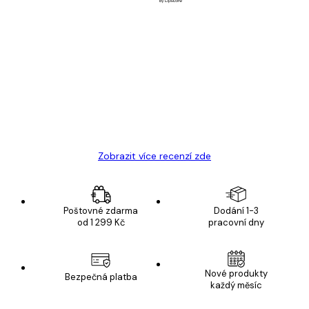
Ověřený kupující
Recenze
zákazníků
Velmi kvalitní tisk
19 úno
Hana Š
Zobrazit více recenzí zde
Poštovné zdarma
Dodání 1-3
od 1 299 Kč
pracovní dny
Nové produkty
Bezpečná platba
každý měsíc