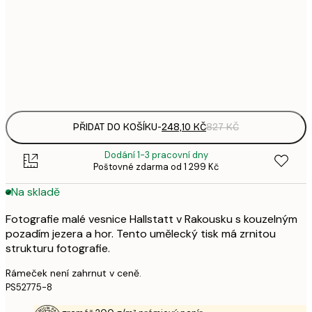
248,
50x70 cm
8
Frame
options
PŘIDAT DO KOŠÍKU
-
248,10 KČ
827 KČ
Dodání 1-3 pracovní dny
Poštovné zdarma od 1 299 Kč
Na skladě
Fotografie malé vesnice Hallstatt v Rakousku s kouzelným
pozadím jezera a hor. Tento umělecký tisk má zrnitou
strukturu fotografie.
Rámeček není zahrnut v ceně.
PS52775-8