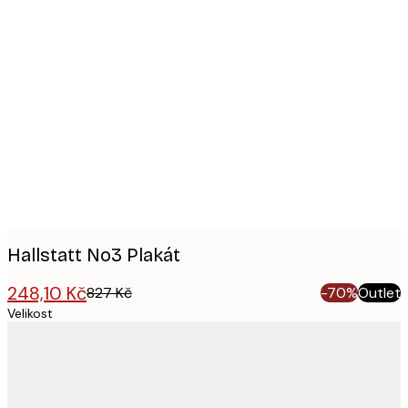
Product
images
Hallstatt No3 Plakát
248,10 Kč
827 Kč
-70%
Outlet
Velikost