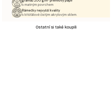
gramáž 200 g/m² prémiový papír
s matným povrchem
Rámečky nejvyšší kvality
s křišťálově čistým akrylovým sklem.
Ostatní si také koupili