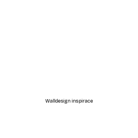
-40%*
Cesta k oceánu Plakát
Od 189 Kč
315 Kč
Walldesign inspirace