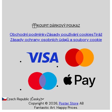
Obchod
Poster Store
Zákaznický servis
KOUPIT DÁRKOVÝ POUKAZ
Obchodní podmínky
Zásady používání cookies
Tiráž
Zásady ochrany osobních údajů a soubory cookie
Czech Republic (Česky)
Copyright ©
2026
,
Poster Store
AB
Fantastic Art. Happy Prices.