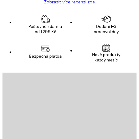
Zobrazit více recenzí zde
Poštovné zdarma
Dodání 1-3
od 1 299 Kč
pracovní dny
Nové produkty
Bezpečná platba
každý měsíc
E-mail
ODESLAT