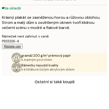
Na skladě
Krásný plakát se zasněženou horou a růžovou oblohou.
Strom a malý dům s osvětleným oknem tvoří klidnou
večerní scénu v modré a fialové barvě.
Rámeček není zahrnut v ceně.
PS55326-4
Historie cen
gramáž 200 g/m² prémiový papír
s matným povrchem
Rámečky nejvyšší kvality
s křišťálově čistým akrylovým sklem.
Ostatní si také koupili