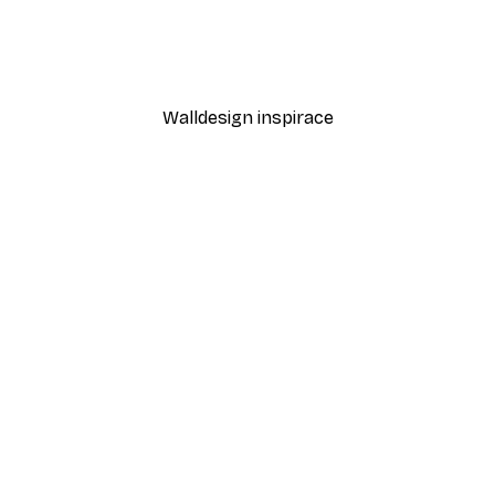
strace plakát
Treechild - Kobohikarino4
Od 189 Kč
315 Kč
Walldesign inspirace