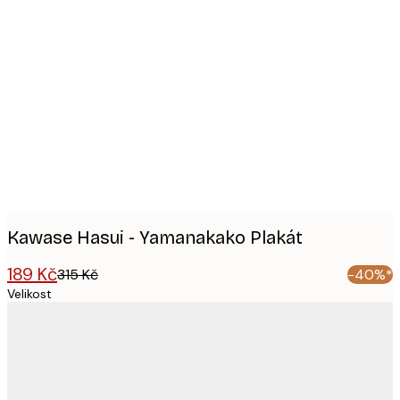
Product
images
Kawase Hasui - Yamanakako Plakát
189 Kč
315 Kč
-40%*
Velikost