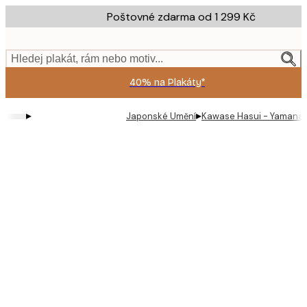
Skip
Poštovné zdarma od 1 299 Kč
to
main
content.
Hledej plakát, rám nebo motiv...
40% na Plakáty*
▸
▸
Japonské Umění
Kawase Hasui - Yamanak