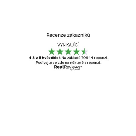
Recenze zákazníků
VYNIKAJÍCÍ
4.3 z 5 hvězdiček
Na základě 70944 recenzí.
Podívejte se zde na některé z recenzí.
Ověřený kupující
Recenze
zákazníků
Velmi kvalitní tisk
19 úno
Hana Š