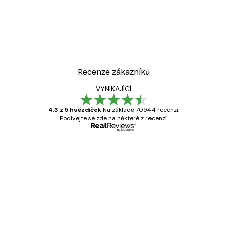
-30%*
ý plakát
Žena v kabrioletu plakát
Od 228,20 Kč
326 Kč
Recenze zákazníků
VYNIKAJÍCÍ
4.3 z 5 hvězdiček
Na základě 70944 recenzí.
Podívejte se zde na některé z recenzí.
Ověřený kupující
Recenze
zákazníků
Velmi kvalitní tisk
19 úno
Hana Š