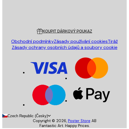
Obchod
Poster Store
Zákaznický servis
KOUPIT DÁRKOVÝ POUKAZ
Obchodní podmínky
Zásady používání cookies
Tiráž
Zásady ochrany osobních údajů a soubory cookie
Czech Republic (Česky)
Copyright ©
2026
,
Poster Store
AB
Fantastic Art. Happy Prices.