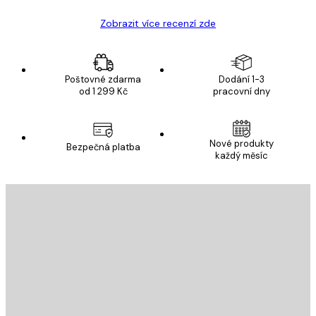
Zobrazit více recenzí zde
Poštovné zdarma
Dodání 1-3
od 1 299 Kč
pracovní dny
Nové produkty
Bezpečná platba
každý měsíc
E-mail
ODESLAT