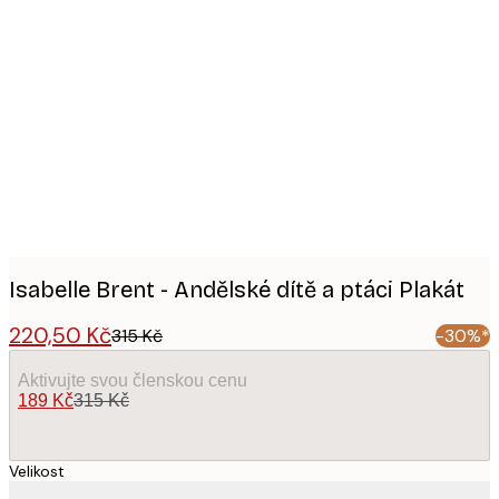
Product
images
Isabelle Brent - Andělské dítě a ptáci Plakát
220,50 Kč
315 Kč
-30%*
Aktivujte svou členskou cenu
189 Kč
315 Kč
Velikost