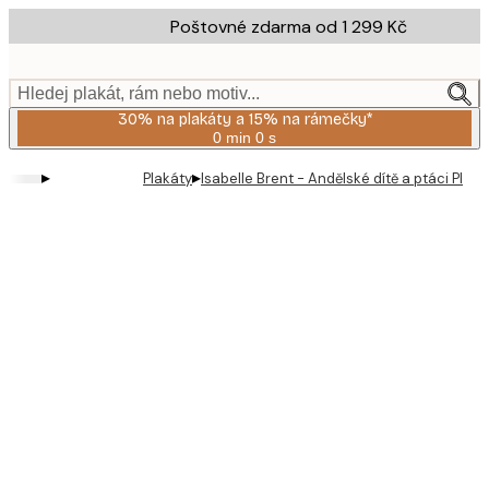
Skip
Poštovné zdarma od 1 299 Kč
to
main
content.
Hledej plakát, rám nebo motiv...
30% na plakáty a 15% na rámečky*
0 min
0 s
Platné
do:
▸
▸
Plakáty
Isabelle Brent - Andělské dítě a ptáci Plaká
2026-
08-
06