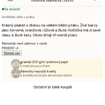
Poštovné zdarma od 1 299 Kč
Na skladě
Andělské dítě s ptáky
Krásný plakát s dívkou na velkém bílém ptáku. Živé barvy
jako červená, oranžová, růžová a žlutá. Holčička má zrzavé
vlasy a žluté šaty. Okolo létají tři menší ptáci.
Rámeček není zahrnut v ceně.
PS58297-4
Historie cen
gramáž 200 g/m² prémiový papír
s matným povrchem
Rámečky nejvyšší kvality
s křišťálově čistým akrylovým sklem.
Ostatní si také koupili