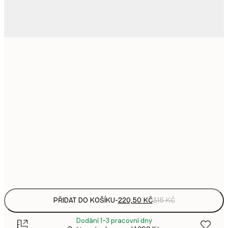
220,
21x30 cm
3
335,
30x40 cm
4
578,
50x70 cm
8
739,
70x100 cm
1 0
Frame
options
PŘIDAT DO KOŠÍKU
-
220,50 KČ
315 KČ
Dodání 1-3 pracovní dny