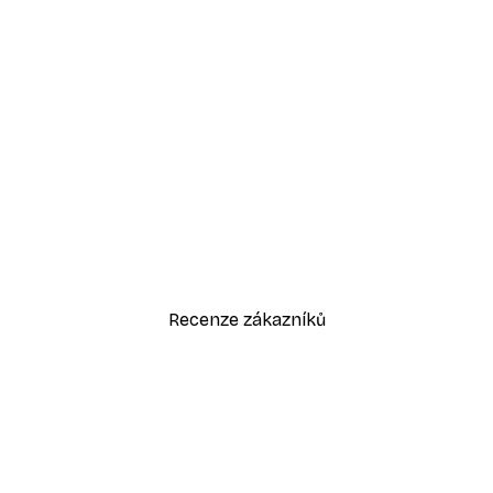
-40%*
Odstíny eukalyptu No1 Plakát
Od 189 Kč
315 Kč
Recenze zákazníků
sk