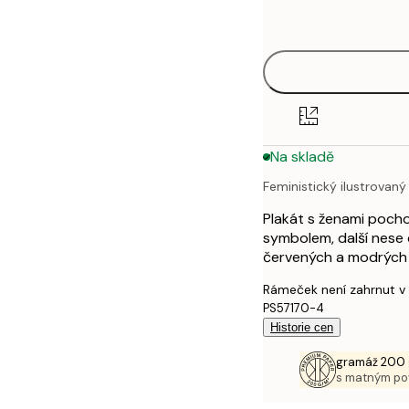
options
30x40 cm
40x50 cm
50x70 cm
Na skladě
70x100 cm
Feministický ilustrovan
100x150 cm
Plakát s ženami pocho
symbolem, další nese 
červených a modrých
Rámeček není zahrnut v
PS57170-4
Historie cen
gramáž 200 
s matným p