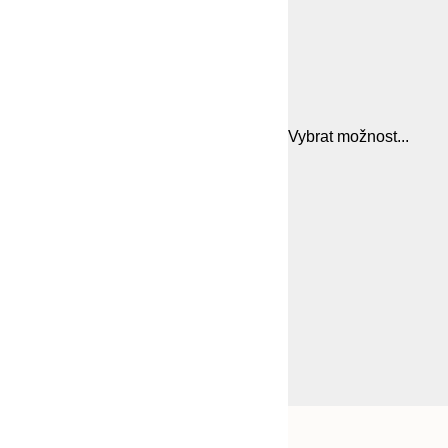
Vybrat možnost...
Frame
21x30 cm