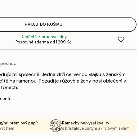
3
287,
4
385,
PŘIDAT DO KOŠÍKU
6
Dodání 1-3 pracovní dny
496,
Poštovné zdarma od 1 299 Kč
8
633,
1 0
ý pochod
1 438,
2 3
dujícími společně. Jedna drží červenou vlajku s ženským
dítě na ramenou. Pozadí je růžové a ženy nosí oblečení v
 tónech.
 ceně.
g/m² prémiový papír
Rámečky nejvyšší kvality
ovrchem
s křišťálově čistým akrylovým sklem.