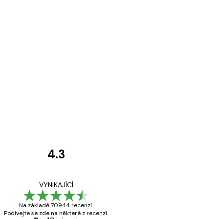
4.3
Recenze
zákazníků
Velmi kvalitní ti
VYNIKAJÍCÍ
Na základě 70944 recenzí.
Podívejte se zde na některé z recenzí.