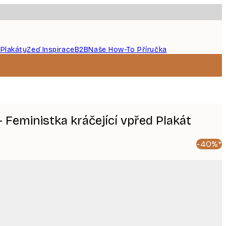
 Plakáty
Zeď Inspirace
B2B
Naše How-To Příručka
- Feministka kráčející vpřed Plakát
-40%*