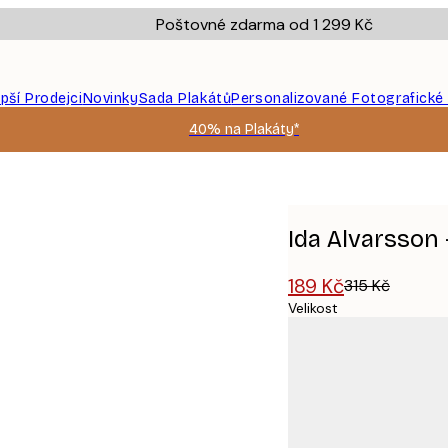
Poštovné zdarma od 1 299 Kč
epší Prodejci
Novinky
Sada Plakátů
Personalizované Fotografické
40% na Plakáty*
Plakát
Ida Alvarsson 
189 Kč
315 Kč
Velikost