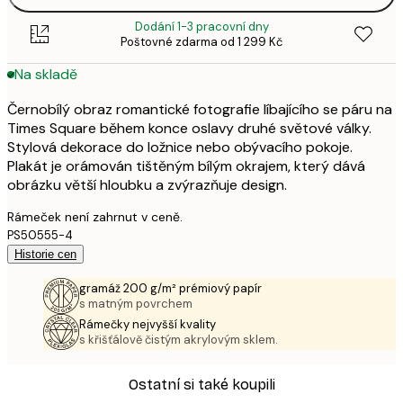
Dodání 1-3 pracovní dny
Poštovné zdarma od 1 299 Kč
Na skladě
Černobílý obraz romantické fotografie líbajícího se páru na
Times Square během konce oslavy druhé světové války.
Stylová dekorace do ložnice nebo obývacího pokoje.
Plakát je orámován tištěným bílým okrajem, který dává
obrázku větší hloubku a zvýrazňuje design.
Rámeček není zahrnut v ceně.
PS50555-4
Historie cen
gramáž 200 g/m² prémiový papír
s matným povrchem
Rámečky nejvyšší kvality
s křišťálově čistým akrylovým sklem.
Ostatní si také koupili