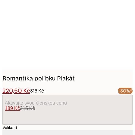
Product
images
Romantika polibku Plakát
220,50 Kč
315 Kč
-30%*
Aktivujte svou členskou cenu
189 Kč
315 Kč
Velikost