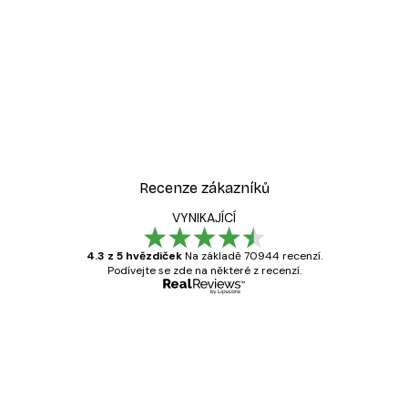
Recenze zákazníků
VYNIKAJÍCÍ
4.3 z 5 hvězdiček
Na základě 70944 recenzí.
Podívejte se zde na některé z recenzí.
Ověřený kupující
Recenze
zákazníků
Velmi kvalitní tisk