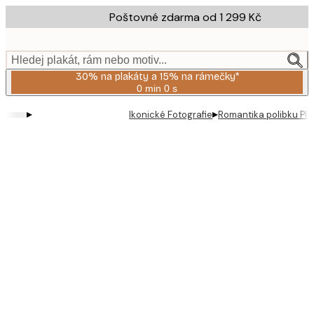
Skip
Poštovné zdarma od 1 299 Kč
to
main
content.
Hledej plakát, rám nebo motiv...
30% na plakáty a 15% na rámečky*
0 min
0 s
Platné
do:
▸
▸
Ikonické Fotografie
Romantika polibku Pla
2026-
08-
06