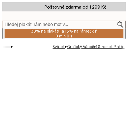
Skip
Poštovné zdarma od 1 299 Kč
to
main
content.
Hledej plakát, rám nebo motiv...
30% na plakáty a 15% na rámečky*
0 min
0 s
Platné
do:
▸
▸
Svátek
Grafický Vánoční Stromek Plakát
2026-
08-
06