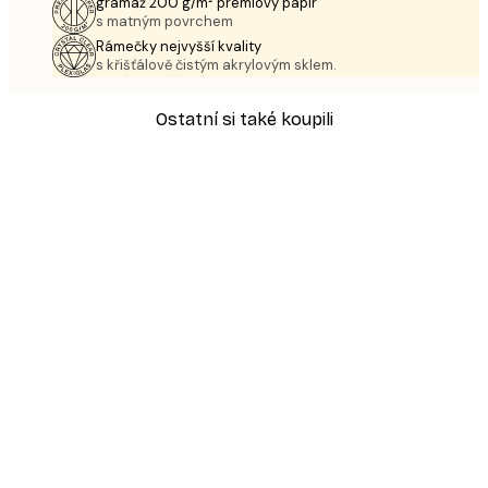
gramáž 200 g/m² prémiový papír
s matným povrchem
Rámečky nejvyšší kvality
s křišťálově čistým akrylovým sklem.
Ostatní si také koupili