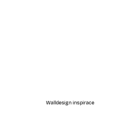
-30%*
nce Plakát
Moře sedmikrásek Plakát
Od 220,50 Kč
315 Kč
Walldesign inspirace