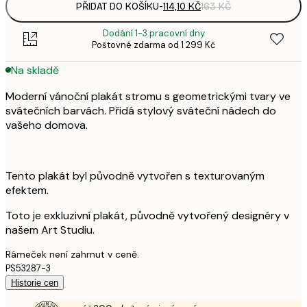
PŘIDAT DO KOŠÍKU
-
114,10 KČ
163 KČ
Dodání 1-3 pracovní dny
Poštovné zdarma od 1 299 Kč
Na skladě
Moderní vánoční plakát stromu s geometrickými tvary ve
svátečních barvách. Přidá stylový sváteční nádech do
vašeho domova.
Tento plakát byl původně vytvořen s texturovaným
efektem.
Toto je exkluzivní plakát, původně vytvořený designéry v
našem Art Studiu.
Rámeček není zahrnut v ceně.
PS53287-3
Historie cen