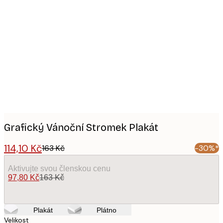
Product
images
Grafický Vánoční Stromek Plakát
114,10 Kč
163 Kč
-30%*
Aktivujte svou členskou cenu
97,80 Kč
163 Kč
Plakát
Plátno
Velikost