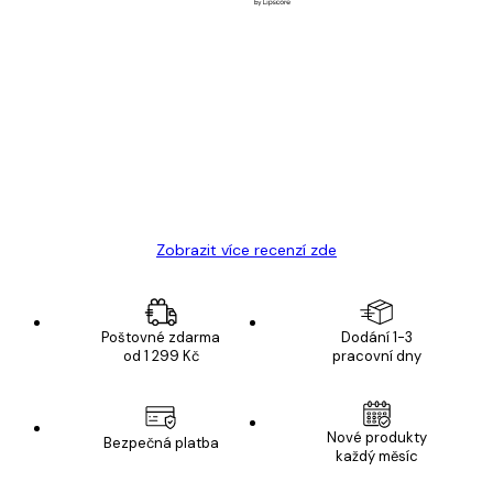
Ověřený kupující
Recenze
zákazníků
Velmi kvalitní tisk
19 úno
Hana Š
Zobrazit více recenzí zde
Poštovné zdarma
Dodání 1-3
od 1 299 Kč
pracovní dny
Nové produkty
Bezpečná platba
každý měsíc