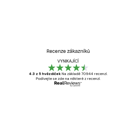
-40%*
át
Ranní slunce Plakát
Od 189 Kč
315 Kč
Recenze zákazníků
VYNIKAJÍCÍ
4.3 z 5 hvězdiček
Na základě 70944 recenzí.
Podívejte se zde na některé z recenzí.
Ověřený kupující
Recenze
zákazníků
Velmi kvalitní tisk
19 úno