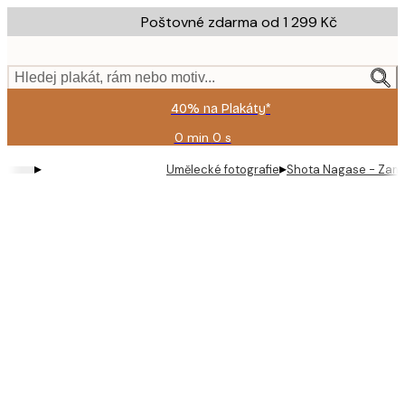
Skip
Poštovné zdarma od 1 299 Kč
to
main
content.
Hledej plakát, rám nebo motiv...
40% na Plakáty*
0 min
0 s
Platné
do:
▸
▸
Umělecké fotografie
Shota Nagase - Zamrz
2026-
08-
09