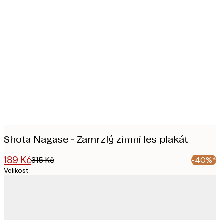
Product
images
Shota Nagase - Zamrzlý zimní les plakát
189 Kč
315 Kč
-40%*
Velikost