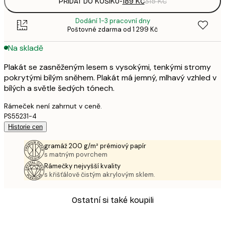
PŘIDAT DO KOŠÍKU
-
189 KČ
315 KČ
Dodání 1-3 pracovní dny
Poštovné zdarma od 1 299 Kč
Na skladě
Plakát se zasněženým lesem s vysokými, tenkými stromy
pokrytými bílým sněhem. Plakát má jemný, mlhavý vzhled v
bílých a světle šedých tónech.
Rámeček není zahrnut v ceně.
PS55231-4
Historie cen
gramáž 200 g/m² prémiový papír
s matným povrchem
Rámečky nejvyšší kvality
s křišťálově čistým akrylovým sklem.
Ostatní si také koupili